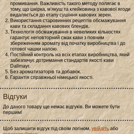
промивання. Важливість такого методу полягає в
тому, що шкірка, м'якуш та клейковина з кавової ягоди
видаляється до етапу сушіння кавових зерен.
Використання старовинних рецептів обсмажування
кави та складання кавових блендів.
Технологія обсмажування в невеликих кількостях
гарантує неповторний смак кави з повним
збереженням аромату від початку виробництва і до
готової чашки напою.
Постійний контроль на всіх етапах виробництва, який
забезпечує дотримання стандартів якості кави
Dallmayr.
Без ароматизаторів та добавок.
Гарантія справжньої німецької якості.
Відгуки
До даного товару ще немає відгуків. Ви можете бути
першим!
Щоб залишити відгук під своїм логіном,
увійдіть
або