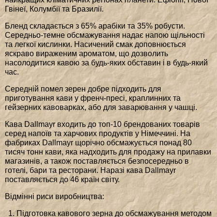
Гвінеї, Колумбії та Бразилії.
Бленд складається з 65% арабіки та 35% робусти.
Середньо-темне обсмажування надає напою щільності
та легкої кислинки. Насичений смак доповнюється
яскраво вираженим ароматом, що дозволить
насолодитися кавою за будь-яких обставин і в будь-який
час.
Середній помел зерен добре підходить для
приготування кави у френч-пресі, краплинних та
гейзерних кавоварках, або для заварювання у чашці.
Кава Dallmayr входить до топ-10 брендованих товарів
серед напоїв та харчових продуктів у Німеччині. На
фабриках Dallmayr щорічно обсмажується понад 80
тисяч тонн кави, яка надходить для продажу на прилавки
магазинів, а також поставляється безпосередньо в
готелі, бари та ресторани. Наразі кава Dallmayr
поставляється до 46 країн світу.
Відмінні риси виробництва:
Підготовка кавового зерна до обсмажування методом