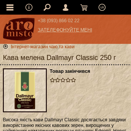
uk
+38 (093) 866 02 22
ЗАТЕЛЕФОНУЙТЕ МЕНІ
Інтернет-магазин чаю та кави
Кава мелена Dallmayr Classic 250 г
Товар закінчився
Висока якість кави Dallmayr Classic досягається завдяки
використанню якісних кавових зерен, вирощених у
найкращих кліматичних регіонах планети: Ефіопії, Нової