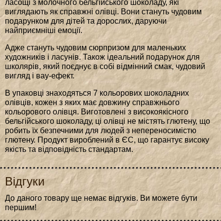
ласощі з молочного бельгійського шоколаду, які
виглядають як справжні олівці. Вони стануть чудовим
подарунком для дітей та дорослих, даруючи
найприємніші емоції.
Адже стануть чудовим сюрпризом для маленьких
художників і ласунів. Також ідеальний подарунок для
школярів, який поєднує в собі відмінний смак, чудовий
вигляд і вау-ефект.
В упаковці знаходяться 7 кольорових шоколадних
олівців, кожен з яких має довжину справжнього
кольорового олівця. Виготовлені з високоякісного
бельгійського шоколаду, ці олівці не містять глютену, що
робить їх безпечними для людей з непереносимістю
глютену. Продукт вироблений в ЄС, що гарантує високу
якість та відповідність стандартам.
Відгуки
До даного товару ще немає відгуків. Ви можете бути
першим!