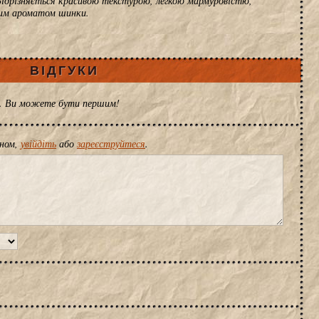
Відрізняється красивою текстурою, легкою мармуровістю,
оким ароматом шинки.
ВІДГУКИ
ів. Ви можете бути першим!
іном,
увійдіть
або
зареєструйтеся
.