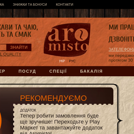
КА
ЗНИЖКИ ТА БОНУСИ
КОНТАКТИ
КАВИ ТА ЧАЮ,
МИ ПРА
ТЬ ТА СМАК
ДЗВОНІТ
ЗАТЕЛЕФОНУ
AL QUALITY
ми передзв
протягом 30
УКР
РУС
ЕР
ПОСУД
СПЕЦІЇ
БАКАЛІЯ
РЕКОМЕНДУЄМО
ДОДАТОК
Тепер робити замовлення буде
ще зручніше! Переходьте у Play
Маркет та завантажуйте додаток
від Aromisto!