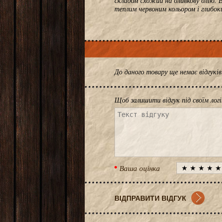
складом схожий на оливкову олію. 
теплим червоним кольором і глиб
До даного товару ще немає відгук
Щоб залишити відгук під своїм лог
Ваша оцінка