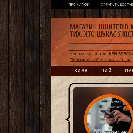
ПРО МАГАЗИН
ОПЛАТА ТА ДОСТАВ
МАГАЗИН ЦІНИТЕЛІВ 
ТИХ, ХТО ШУКАЄ ЯКІС
наприклад,
Ча-гао ШЕН SPECI
"Жасминовий" стік-пакет 10 шт
КАВА
ЧАЙ
ПУ