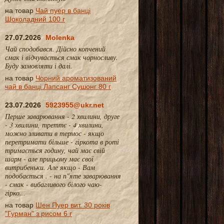
на товар
Чай пуер в банці
Шоколадний 100 г
27.07.2026
Molenka
Чай сподобався. Дійсно копчений
смак і відчувається смак чорносливу.
Буду замовляти і далі.
на товар
Чорний ароматизований
чай в банці Лапсанг Сушонг 80 г
23.07.2026
5923955@ukr.net
Перше заварювання - 2 хвилини, друге
- 3 хвилини, треттє - 4 хвилини,
можно зливати в термос - якщо
перетримати більше - гіркота в роті
тримається годину, чай має свій
шарм - але прицьому має свої
витрибеньки. Але якщо - Вам
подобається . - на п"яте заварювання
- смак - вибагливого білого чаю-
гірко...
на товар
Шен Пуер вит. 30 років
"Гурман" з рисом 6 г