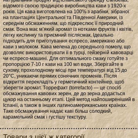
відомого своєю традицією виробництва кави з 1920-х
років. Ця кава виготовлена на 100% з арабіки, зібраної
на плантаціях Центральної та Південної Америки, із
середнім обсмаженням, що підкреслює її природний
смак. Вона має м’який аромат із нотками фруктів і квітів,
легку кислинку та приємний післясмак. Ідеально
підходить для приготування еспресо, американо або
кави з молоком. Кава мелена до середнього помелу, що
дозволяє використовувати її в турці, гейзерній кавоварці
чи еспресо-машині. Для оптимального смаку готуйте з
пропорцією 7-10 г кави на 100 мл води. Зберігайте в
сухому, прохолодному місці при температурі від 15 до
20°C, уникаючи прямих сонячних променів. Після
відкриття перекладіть у герметичний контейнер, щоб
зберегти аромат. Торрефакт (torrefacto) — це спосіб
обсмажування кавових зерен, де до зерна додається
цукор на останньому етапі. Цей метод найпоширеніший в
Іспанії, а також в інших латиноамериканських країнах.
Таке обсмажування надає каві більш солодкий,
карамельний смак і густішу текстуру.
Товари з цієї ж категорії