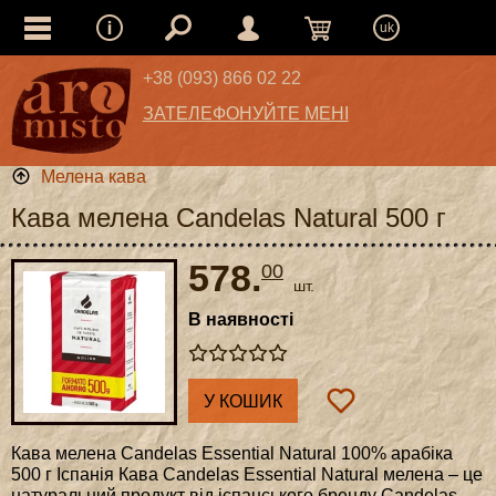
uk
+38 (093) 866 02 22
ЗАТЕЛЕФОНУЙТЕ МЕНІ
Мелена кава
Кава мелена Candelas Natural 500 г
578.
00
шт.
В наявності
У КОШИК
Кава мелена Candelas Essential Natural 100% арабіка
500 г Іспанія Кава Candelas Essential Natural мелена – це
натуральний продукт від іспанського бренду Candelas,