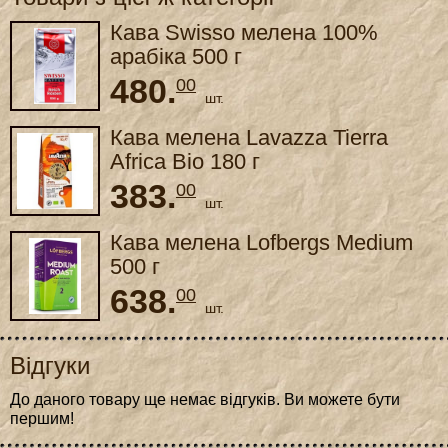
Кава Swisso мелена 100%
арабіка 500 г
480.
00
шт.
Кава мелена Lavazza Tierra
Africa Bio 180 г
383.
00
шт.
Кава мелена Lofbergs Medium
500 г
638.
00
шт.
Відгуки
До даного товару ще немає відгуків. Ви можете бути
першим!