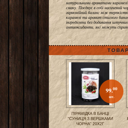
натуральними ароматами карамелі 
смаку. Поєднує в собі насичений ч
гармонійний баланс між терпкістю
карамелі та аромат стиглого банан
інгредієнти без додавання штучни
антиоксиданти, які можуть сприят
ТОВАР
00
99.
шт.
ПІРАМІДКА В БАНЦІ
"СУНИЦЯ З ВЕРШКАМИ
ЧОРНА" 20Х2Г