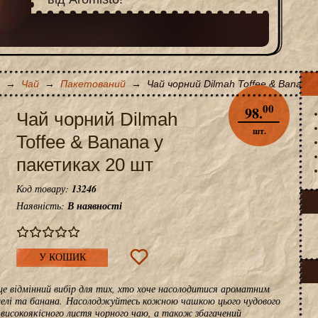
→
Чай
→
Пакетований
→
Чай чорний Dilmah Toffee & Banana
00
98.
Чай чорний Dilmah
шт.
Toffee & Banana у
пакетиках 20 шт
Код товару:
13246
Наявність:
В наявності
У КОШИК
 це відмінний вибір для тих, хто хоче насолодитися ароматним
мелі та банана. Насолоджуйтесь кожною чашкою цього чудового
високоякісного листя чорного чаю, а також збагачений