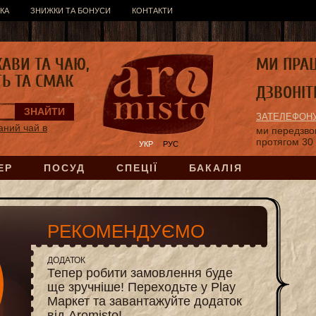
КА
ЗНИЖКИ ТА БОНУСИ
КОНТАКТИ
КАВИ ТА ЧАЮ,
МИ ПРА
ТЬ ТА СМАК
ДЗВОНІТ
ЗАТЕЛЕФОНУ
аний чай в
ми передзв
протягом 30
УКР
РУС
ЕР
ПОСУД
СПЕЦІЇ
БАКАЛІЯ
РЕКОМЕНДУЄМО
ДОДАТОК
Тепер робити замовлення буде
ще зручніше! Переходьте у Play
Маркет та завантажуйте додаток
від Aromisto!