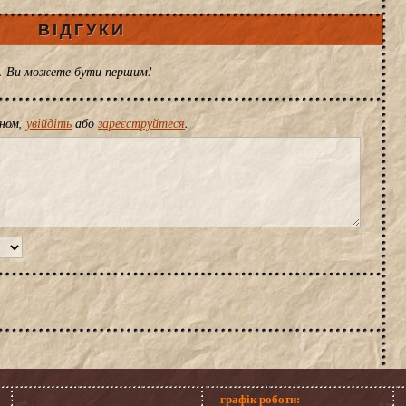
ВІДГУКИ
ів. Ви можете бути першим!
іном,
увійдіть
або
зареєструйтеся
.
графік роботи: