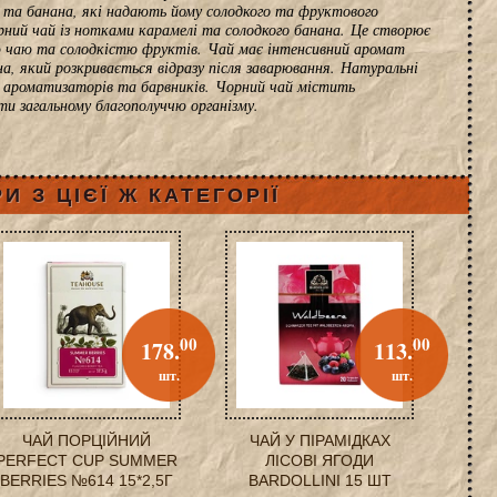
та банана, які надають йому солодкого та фруктового
орний чай із нотками карамелі та солодкого банана. Це створює
 чаю та солодкістю фруктів. Чай має інтенсивний аромат
а, який розкривається відразу після заварювання. Натуральні
х ароматизаторів та барвників. Чорний чай містить
и загальному благополуччю організму.
И З ЦІЄЇ Ж КАТЕГОРІЇ
00
00
178.
113.
шт.
шт.
ЧАЙ ПОРЦІЙНИЙ
ЧАЙ У ПІРАМІДКАХ
PERFECT CUP SUMMER
ЛІСОВІ ЯГОДИ
BERRIES №614 15*2,5Г
BARDOLLINI 15 ШТ