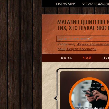
ПРО МАГАЗИН
ОПЛАТА ТА ДОСТАВ
МАГАЗИН ЦІНИТЕЛІВ 
ТИХ, ХТО ШУКАЄ ЯКІС
наприклад,
Чорний ароматизов
банці Рецепт Клеопатри
КАВА
ЧАЙ
ПУ