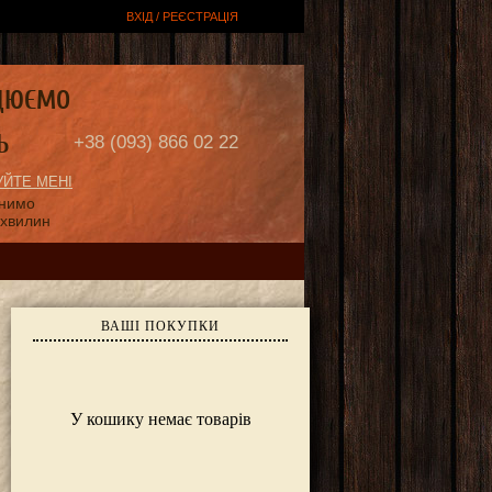
ВХІД / РЕЄСТРАЦІЯ
ЦЮЄМО
Ь
+38 (093) 866 02 22
ЙТЕ МЕНІ
онимо
 хвилин
ВАШІ ПОКУПКИ
У кошику немає товарів