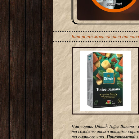
Інтернет-магазин чаю та кави
Чай чорний Dilmah Toffee Banana -
та солодким чаєм з нотками кара
та смачного чаю. Приготовлений з 