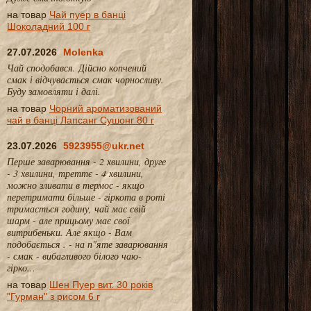
на товар
Чай пуер в банці
Шоколадний 100 г
27.07.2026
Molenka
Чай сподобався. Дійсно копчений
смак і відчувається смак чорносливу.
Буду замовляти і далі.
на товар
Чорний ароматизований
чай в банці Лапсанг Сушонг 80 г
23.07.2026
5923955@ukr.net
Перше заварювання - 2 хвилини, друге
- 3 хвилини, треттє - 4 хвилини,
можно зливати в термос - якщо
перетримати більше - гіркота в роті
тримається годину, чай має свій
шарм - але прицьому має свої
витрибеньки. Але якщо - Вам
подобається . - на п"яте заварювання
- смак - вибагливого білого чаю-
гірко...
на товар
Шен Пуер вит. 30 років
"Гурман" з рисом 6 г