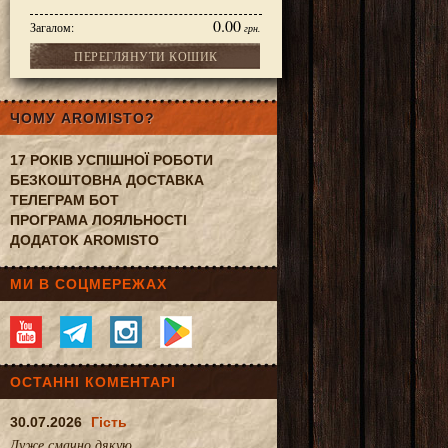
0.00
Загалом:
грн.
ПЕРЕГЛЯНУТИ КОШИК
 у пакетиках 20 шт
ЧОМУ AROMISTO?
17 РОКІВ УСПІШНОЇ РОБОТИ
БЕЗКОШТОВНА ДОСТАВКА
ТЕЛЕГРАМ БОТ
ПРОГРАМА ЛОЯЛЬНОСТІ
ДОДАТОК AROMISTO
МИ В СОЦМЕРЕЖАХ
ОСТАННІ КОМЕНТАРІ
30.07.2026
Гість
Дуже смачно.дякую