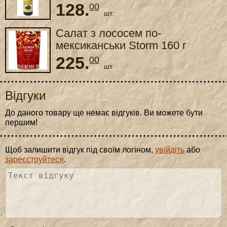
128.
00
шт.
Салат з лососем по-
мексиканськи Storm 160 г
225.
00
шт.
Відгуки
До даного товару ще немає відгуків. Ви можете бути
першим!
Щоб залишити відгук під своїм логіном,
увійдіть
або
зареєструйтеся
.