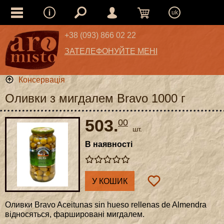
uk
+38 (093) 866 02 22
ЗАТЕЛЕФОНУЙТЕ МЕНІ
Консервація
Оливки з мигдалем Bravo 1000 г
503.
00
шт.
В наявності
У КОШИК
Оливки Bravo Aceitunas sin hueso rellenas de Almendra
відносяться, фаршировані мигдалем.