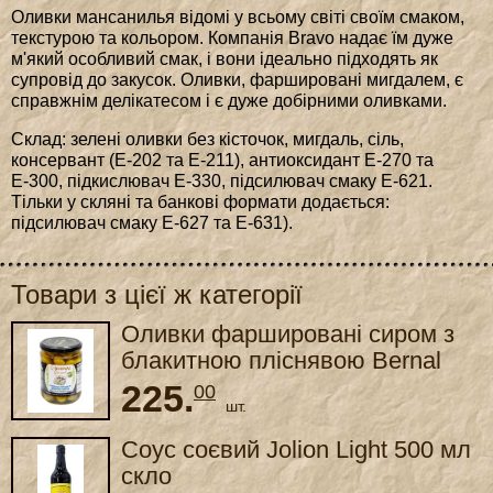
Оливки мансанилья відомі у всьому світі своїм смаком,
текстурою та кольором. Компанія Bravo надає їм дуже
м'який особливий смак, і вони ідеально підходять як
супровід до закусок. Оливки, фаршировані мигдалем, є
справжнім делікатесом і є дуже добірними оливками.
Склад: зелені оливки без кісточок, мигдаль, сіль,
консервант (Е-202 та Е-211), антиоксидант Е-270 та
Е-300, підкислювач Е-330, підсилювач смаку Е-621.
Тільки у скляні та банкові формати додається:
підсилювач смаку Е-627 та Е-631).
Товари з цієї ж категорії
Оливки фаршировані сиром з
блакитною пліснявою Bernal
Gourmet 436 г
225.
00
шт.
Соус соєвий Jolion Light 500 мл
скло