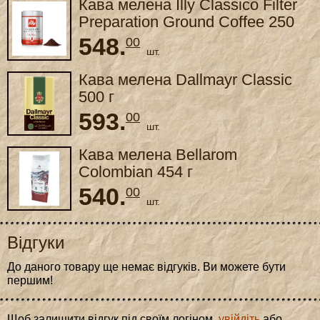
Кава мелена Illy Classico Filter
Preparation Ground Coffee 250
грам
548.
00
шт.
Кава мелена Dallmayr Classic
500 г
593.
00
шт.
Кава мелена Bellarom
Colombian 454 г
540.
00
шт.
Відгуки
До даного товару ще немає відгуків. Ви можете бути
першим!
Щоб залишити відгук під своїм логіном,
увійдіть
або