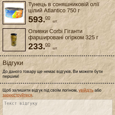
Тунець в соняшниковій олії
цілий Atlantico 750 г
593.
00
шт.
Оливки Corbi Гіганти
фаршировані огірком 325 г
233.
00
шт.
Відгуки
До даного товару ще немає відгуків. Ви можете бути
першим!
Щоб залишити відгук під своїм логіном,
увійдіть
або
зареєструйтеся
.