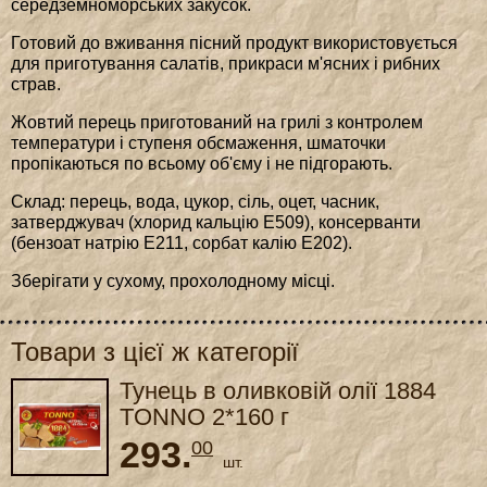
середземноморських закусок.
Готовий до вживання пісний продукт використовується
для приготування салатів, прикраси м'ясних і рибних
страв.
Жовтий перець приготований на грилі з контролем
температури і ступеня обсмаження, шматочки
пропікаються по всьому об'єму і не підгорають.
Cклад: перець, вода, цукор, сіль, оцет, часник,
затверджувач (хлорид кальцію Е509), консерванти
(бензоат натрію Е211, сорбат калію Е202).
Зберігати у сухому, прохолодному місці.
Товари з цієї ж категорії
Тунець в оливковій олії 1884
TONNO 2*160 г
293.
00
шт.