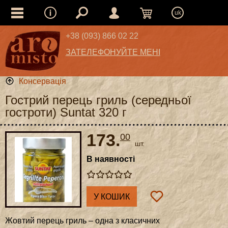
uk
+38 (093) 866 02 22
ЗАТЕЛЕФОНУЙТЕ МЕНІ
Консервація
Гострий перець гриль (середньої
гостроти) Suntat 320 г
173.
00
шт.
В наявності
У КОШИК
Жовтий перець гриль – одна з класичних