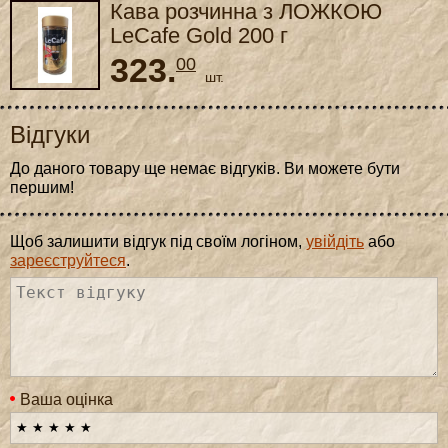
Кава розчинна з ЛОЖКОЮ
LeCafe Gold 200 г
323.
00
шт.
Відгуки
До даного товару ще немає відгуків. Ви можете бути
першим!
Щоб залишити відгук під своїм логіном,
увійдіть
або
зареєструйтеся
.
Ваша оцінка