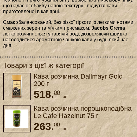
що надає особливу напою текстуру і відчуття кави,
приготовленої в кав'ярні.
Смак збалансований, без різкої гіркоти, з легкими нотами
смажених зерен та м'яким присмаком.
Jacobs Crema
легко розчиняється у гарячій воді, дозволяючи швидко
насолодитися ароматною чашкою кави у будь-який час
дня.
Товари з цієї ж категорії
Кава розчинна Dallmayr Gold
200 г
518.
00
шт.
Кава розчинна порошкоподібна
Le Cafe Hazelnut 75 г
263.
00
шт.