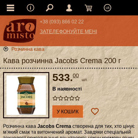
uk
+38 (093) 866 02 22
ЗАТЕЛЕФОНУЙТЕ МЕНІ
Розчинна кава
Кава розчинна Jacobs Crema 200 г
533.
00
шт.
В наявності
У КОШИК
Розчинна кава
Jacobs Crema
створена для тих, хто цінує
м'який смак та витончений аромат. Завдяки спеціальній
технології приготування він утворює ніжну кремову пінку,