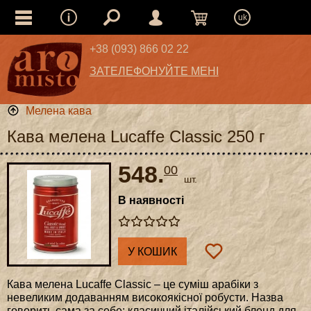
uk
+38 (093) 866 02 22
ЗАТЕЛЕФОНУЙТЕ МЕНІ
Мелена кава
Кава мелена Lucaffe Classic 250 г
548.
00
шт.
В наявності
У КОШИК
Кава мелена Lucaffe Classic – це суміш арабіки з
невеликим додаванням високоякісної робусти. Назва
говорить сама за себе: класичний італійський бленд для