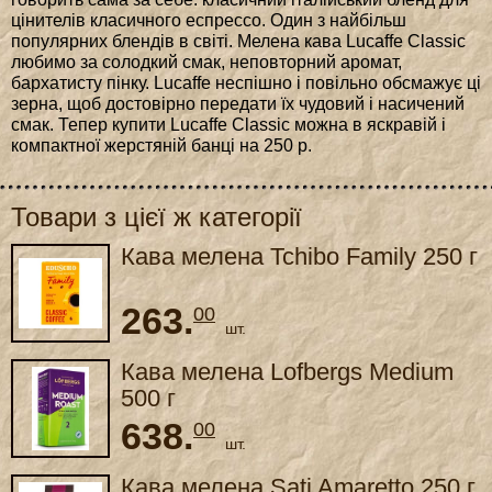
цінителів класичного еспрессо. Один з найбільш
популярних блендів в світі. Мелена кава Lucaffe Classic
любимо за солодкий смак, неповторний аромат,
бархатисту пінку. Lucaffe неспішно і повільно обсмажує ці
зерна, щоб достовірно передати їх чудовий і насичений
смак. Тепер купити Lucaffe Classic можна в яскравій і
компактної жерстяній банці на 250 р.
Товари з цієї ж категорії
Кава мелена Tchibo Family 250 г
263.
00
шт.
Кава мелена Lofbergs Medium
500 г
638.
00
шт.
Кава мелена Sati Amaretto 250 г