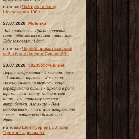
на товар
Чай пуер в банці
Шоколадний 100 г
27.07.2026
Molenka
Чай сподобався. Дійсно копчений
смак і відчувається смак чорносливу.
Буду замовляти і далі.
на товар
Чорний ароматизований
чай в банці Лапсанг Сушонг 80 г
23.07.2026
5923955@ukr.net
Перше заварювання - 2 хвилини, друге
- 3 хвилини, треттє - 4 хвилини,
можно зливати в термос - якщо
перетримати більше - гіркота в роті
тримається годину, чай має свій
шарм - але прицьому має свої
витрибеньки. Але якщо - Вам
подобається . - на п"яте заварювання
- смак - вибагливого білого чаю-
гірко...
на товар
Шен Пуер вит. 30 років
"Гурман" з рисом 6 г