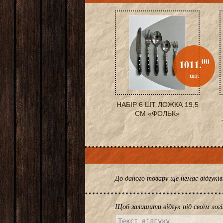
00
1011.
шт.
НАБІР 6 ШТ ЛОЖКА 19,5
СМ «ФОЛЬК»
До даного товару ще немає відгук
Щоб залишити відгук під своїм лог