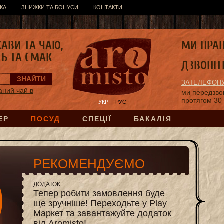
КА
ЗНИЖКИ ТА БОНУСИ
КОНТАКТИ
КАВИ ТА ЧАЮ,
МИ ПРА
ТЬ ТА СМАК
ДЗВОНІТ
ЗАТЕЛЕФОНУ
аний чай в
ми передзв
протягом 30
УКР
РУС
ЕР
ПОСУД
СПЕЦІЇ
БАКАЛІЯ
РЕКОМЕНДУЄМО
ДОДАТОК
Тепер робити замовлення буде
ще зручніше! Переходьте у Play
Маркет та завантажуйте додаток
від Aromisto!