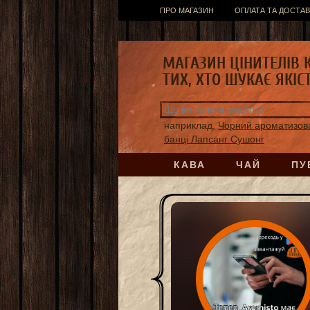
ПРО МАГАЗИН
ОПЛАТА ТА ДОСТАВ
МАГАЗИН ЦІНИТЕЛІВ 
ТИХ, ХТО ШУКАЄ ЯКІС
наприклад,
Чорний ароматизов
банці Лапсанг Сушонг
КАВА
ЧАЙ
ПУ