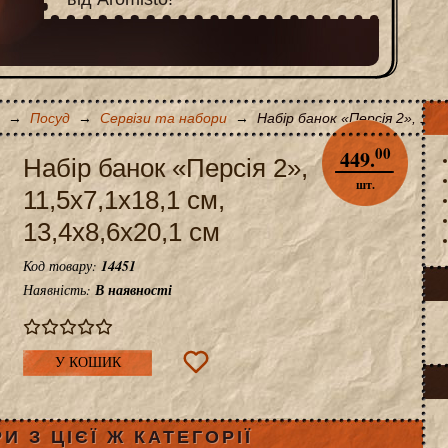
→
Посуд
→
Сервізи та набори
→
Набір банок «Персія 2», 11,5
00
449.
Набір банок «Персія 2»,
шт.
11,5x7,1x18,1 см,
13,4x8,6x20,1 см
Код товару:
14451
Наявність:
В наявності
У КОШИК
И З ЦІЄЇ Ж КАТЕГОРІЇ