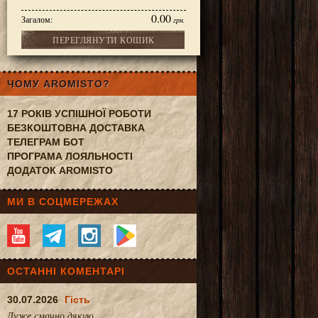
0.00
Загалом:
грн.
ПЕРЕГЛЯНУТИ КОШИК
x7,1x18,1 см, 13,4x8,6x20,1 см
ЧОМУ AROMISTO?
17 РОКІВ УСПІШНОЇ РОБОТИ
БЕЗКОШТОВНА ДОСТАВКА
ТЕЛЕГРАМ БОТ
ПРОГРАМА ЛОЯЛЬНОСТІ
ДОДАТОК AROMISTO
МИ В СОЦМЕРЕЖАХ
ОСТАННІ КОМЕНТАРІ
30.07.2026
Гість
Дуже смачно.дякую