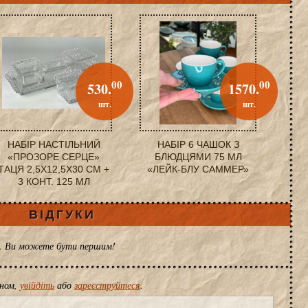
00
00
530.
1570.
шт.
шт.
НАБІР НАСТІЛЬНИЙ
НАБІР 6 ЧАШОК З
«ПРОЗОРЕ СЕРЦЕ»
БЛЮДЦЯМИ 75 МЛ
ТАЦЯ 2,5X12,5X30 СМ +
«ЛЕЙК-БЛУ САММЕР»
3 КОНТ. 125 МЛ
ВІДГУКИ
ів. Ви можете бути першим!
іном,
увійдіть
або
зареєструйтеся
.