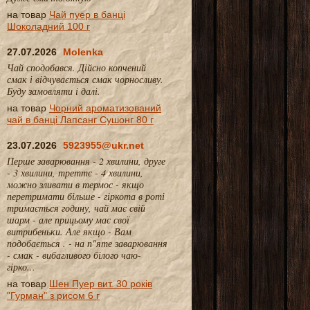
на товар
Чай пуер в банці
Шоколадний 100 г
27.07.2026
Molenka
Чай сподобався. Дійсно копчений
смак і відчувається смак чорносливу.
Буду замовляти і далі.
на товар
Чорний ароматизований
чай в банці Лапсанг Сушонг 80 г
23.07.2026
5923955@ukr.net
Перше заварювання - 2 хвилини, друге
- 3 хвилини, треттє - 4 хвилини,
можно зливати в термос - якщо
перетримати більше - гіркота в роті
тримається годину, чай має свій
шарм - але прицьому має свої
витрибеньки. Але якщо - Вам
подобається . - на п"яте заварювання
- смак - вибагливого білого чаю-
гірко...
на товар
Шен Пуер вит. 30 років
"Гурман" з рисом 6 г