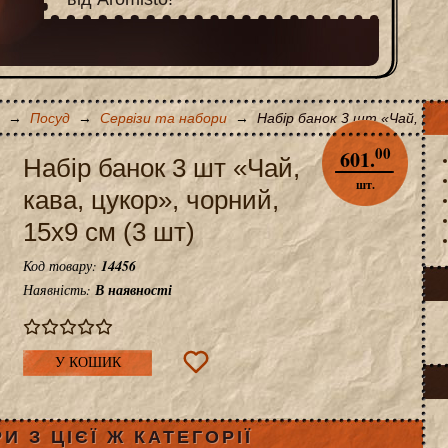
→
Посуд
→
Сервізи та набори
→
Набір банок 3 шт «Чай, кава
00
601.
Набір банок 3 шт «Чай,
шт.
кава, цукор», чорний,
15x9 см (3 шт)
Код товару:
14456
Наявність:
В наявності
У КОШИК
И З ЦІЄЇ Ж КАТЕГОРІЇ