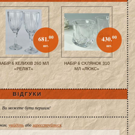
00
00
681.
430.
шт.
шт.
НАБІР 6 КЕЛИХІВ 260 МЛ
НАБІР 6 СКЛЯНОК 310
«РЕЛІКТ»
МЛ «ЛЮКС»
ВІДГУКИ
ів. Ви можете бути першим!
іном,
увійдіть
або
зареєструйтеся
.