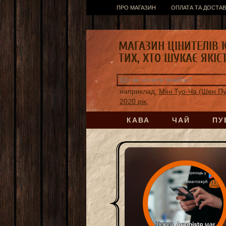
ПРО МАГАЗИН
ОПЛАТА ТА ДОСТАВ
МАГАЗИН ЦІНИТЕЛІВ 
ТИХ, ХТО ШУКАЄ ЯКІС
наприклад,
Міні Туо-Ча (Шен П
2020 рік,
КАВА
ЧАЙ
ПУ