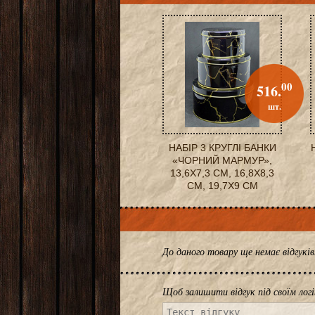
00
516.
шт.
НАБІР 3 КРУГЛІ БАНКИ
«ЧОРНИЙ МАРМУР»,
13,6X7,3 СМ, 16,8X8,3
СМ, 19,7X9 СМ
До даного товару ще немає відгук
Щоб залишити відгук під своїм лог