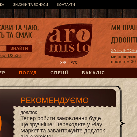
КА
ЗНИЖКИ ТА БОНУСИ
КОНТАКТИ
КАВИ ТА ЧАЮ,
МИ ПРА
ТЬ ТА СМАК
ДЗВОНІТ
ЗАТЕЛЕФОНУ
уер) D2536,
ми передзв
протягом 30
УКР
РУС
ЕР
ПОСУД
СПЕЦІЇ
БАКАЛІЯ
РЕКОМЕНДУЄМО
ДОДАТОК
Тепер робити замовлення буде
ще зручніше! Переходьте у Play
Маркет та завантажуйте додаток
від Aromisto!