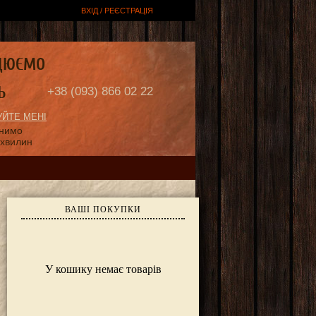
ВХІД / РЕЄСТРАЦІЯ
ЦЮЄМО
Ь
+38 (093) 866 02 22
ЙТЕ МЕНІ
онимо
 хвилин
ВАШІ ПОКУПКИ
У кошику немає товарів