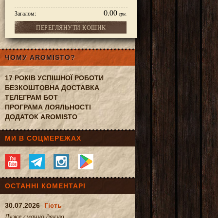
0.00
Загалом:
грн.
ПЕРЕГЛЯНУТИ КОШИК
, цукор», чорний, 15x9 см (3 шт)
ЧОМУ AROMISTO?
17 РОКІВ УСПІШНОЇ РОБОТИ
БЕЗКОШТОВНА ДОСТАВКА
ТЕЛЕГРАМ БОТ
ПРОГРАМА ЛОЯЛЬНОСТІ
ДОДАТОК AROMISTO
МИ В СОЦМЕРЕЖАХ
ОСТАННІ КОМЕНТАРІ
30.07.2026
Гість
Дуже смачно.дякую