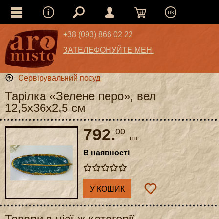
uk
+38 (093) 866 02 22
ЗАТЕЛЕФОНУЙТЕ МЕНІ
Сервірувальний посуд
Тарілка «Зелене перо», вел
12,5x36x2,5 см
792.
00
шт.
В наявності
У КОШИК
Товари з цієї ж категорії