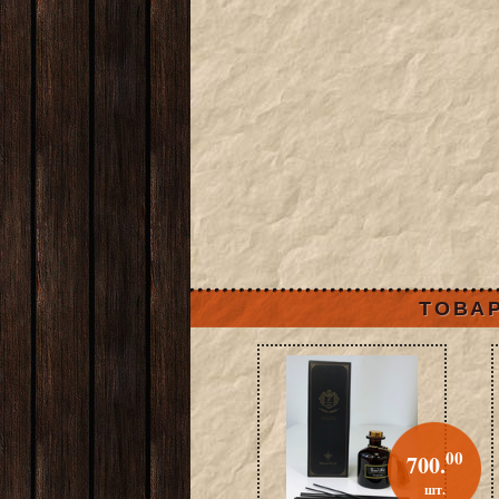
ТОВАР
00
700.
шт.