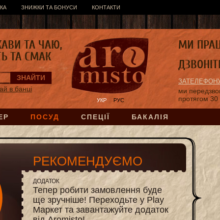
КА
ЗНИЖКИ ТА БОНУСИ
КОНТАКТИ
КАВИ ТА ЧАЮ,
МИ ПРА
ТЬ ТА СМАК
ДЗВОНІТ
ЗАТЕЛЕФОНУ
ай в банці
ми передзв
протягом 30
УКР
РУС
ЕР
ПОСУД
СПЕЦІЇ
БАКАЛІЯ
РЕКОМЕНДУЄМО
ДОДАТОК
Тепер робити замовлення буде
ще зручніше! Переходьте у Play
Маркет та завантажуйте додаток
від Aromisto!