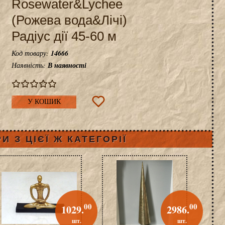
Rosewater&Lychee
(Рожева вода&Лічі)
Радіус дії 45-60 м
Код товару:
14666
Наявність:
В наявності
У КОШИК
И З ЦІЄЇ Ж КАТЕГОРІЇ
00
00
1029.
2986.
шт.
шт.