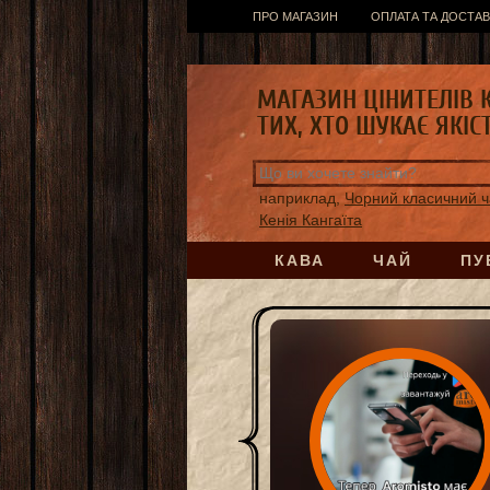
ПРО МАГАЗИН
ОПЛАТА ТА ДОСТАВ
МАГАЗИН ЦІНИТЕЛІВ 
ТИХ, ХТО ШУКАЄ ЯКІС
наприклад,
Чорний класичний ч
Кенія Кангаїта
КАВА
ЧАЙ
ПУ