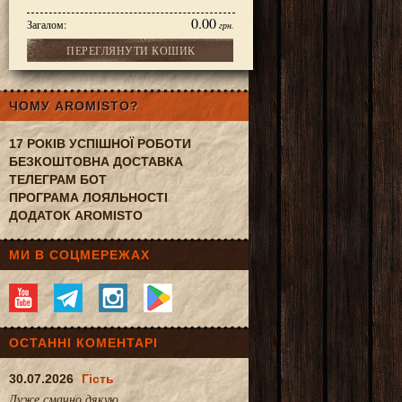
0.00
Загалом:
грн.
ПЕРЕГЛЯНУТИ КОШИК
мат: Bamboo&Sugar cane (Бамбук і цукрова тростина), Bitter Orang
ЧОМУ AROMISTO?
17 РОКІВ УСПІШНОЇ РОБОТИ
БЕЗКОШТОВНА ДОСТАВКА
ТЕЛЕГРАМ БОТ
ПРОГРАМА ЛОЯЛЬНОСТІ
ДОДАТОК AROMISTO
МИ В СОЦМЕРЕЖАХ
ОСТАННІ КОМЕНТАРІ
30.07.2026
Гість
Дуже смачно.дякую