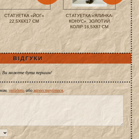
СТАТУЕТКА «ЙОГ»
СТАТУЕТКА «ЯЛИНКА-
22,5X6X17 СМ
КОНУС», ЗОЛОТИЙ
КОЛІР 16,5X87 СМ
ВІДГУКИ
ів. Ви можете бути першим!
іном,
увійдіть
або
зареєструйтеся
.