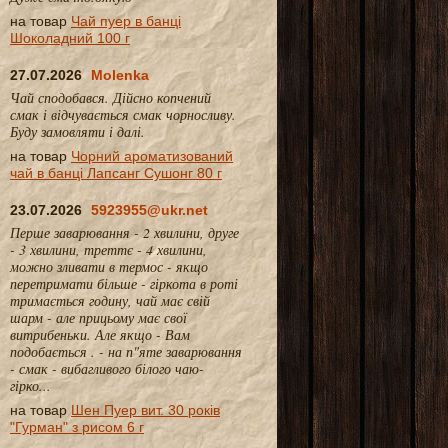
на товар
Чай пуер в банці
Шоколадний 100 г
27.07.2026
Molenka
Чай сподобався. Дійсно копчений
смак і відчувається смак чорносливу.
Буду замовляти і далі.
на товар
Чорний ароматизований
чай в банці Лапсанг Сушонг 80 г
23.07.2026
5923955@ukr.net
Перше заварювання - 2 хвилини, друге
- 3 хвилини, треттє - 4 хвилини,
можно зливати в термос - якщо
перетримати більше - гіркота в роті
тримається годину, чай має свій
шарм - але прицьому має свої
витрибеньки. Але якщо - Вам
подобається . - на п"яте заварювання
- смак - вибагливого білого чаю-
гірко...
на товар
Шен Пуер вит. 30 років
"Гурман" з рисом 6 г