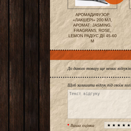
АРОМАДИФУЗОР
«ЛАКШЕРІ» 200 МЛ,
АРОМАТ: JASMING,
FRAGRANS, ROSE,
LEMON РАДІУС ДІЇ 45-60
М
До даного товару ще немає відгук
Щоб залишити відгук під своїм лог
Ваша оцінка