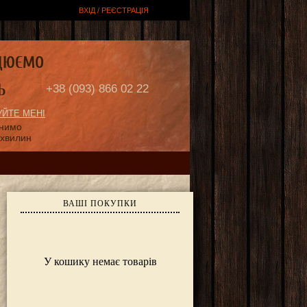
ВХІД / РЕЄСТРАЦІЯ
ЦЮЄМО
Ь
+38 (093) 866 02 22
ЙТЕ МЕНІ
онимо
 хвилин
ВАШІ ПОКУПКИ
У кошику немає товарів