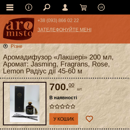
uk
+38 (093) 866 02 22
ЗАТЕЛЕФОНУЙТЕ МЕНІ
Різне
Аромадифузор «Лакшері» 200 мл,
Аромат: Jasming, Fragrans, Rose,
Lemon Радіус дії 45-60 м
700.
00
шт.
В наявності
У КОШИК