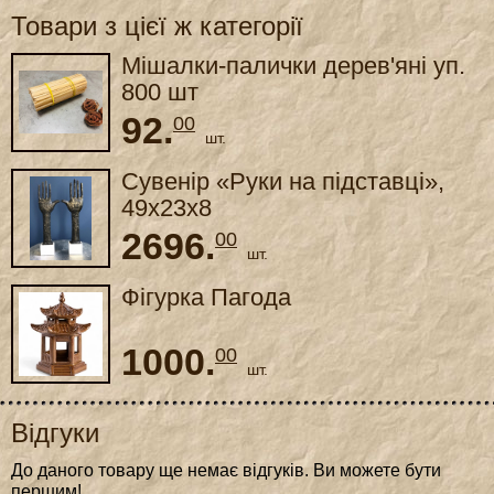
Товари з цієї ж категорії
Мішалки-палички дерев'яні уп.
800 шт
92.
00
шт.
Сувенір «Руки на підставці»,
49x23x8
2696.
00
шт.
Фігурка Пагода
1000.
00
шт.
Відгуки
До даного товару ще немає відгуків. Ви можете бути
першим!