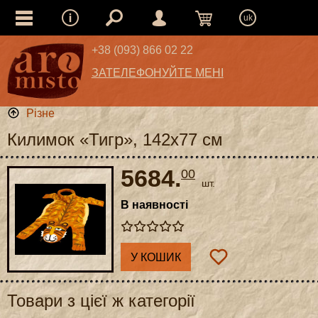
uk
+38 (093) 866 02 22
ЗАТЕЛЕФОНУЙТЕ МЕНІ
Різне
Килимок «Тигр», 142x77 см
5684.
00
шт.
В наявності
У КОШИК
Товари з цієї ж категорії