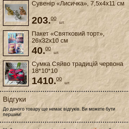
Сувенір «Лисичка», 7,5x4x11 см
203.
00
шт.
Пакет «Святковий торт»,
26x32x10 см
40.
00
шт.
Сумка Сяйво традицій червона
18*10*10
1410.
00
шт.
Відгуки
До даного товару ще немає відгуків. Ви можете бути
першим!