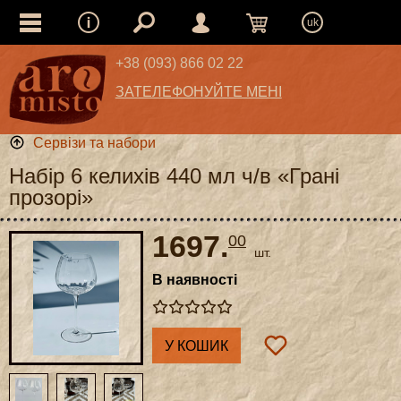
uk
+38 (093) 866 02 22
ЗАТЕЛЕФОНУЙТЕ МЕНІ
Сервізи та набори
Набір 6 келихів 440 мл ч/в «Грані
прозорі»
1697.
00
шт.
В наявності
У КОШИК