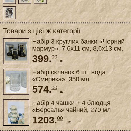
Товари з цієї ж категорії
Набір 3 круглих банки «Чорний
мармур», 7,6x11 см, 8,6x13 см,
10,7x13,8 см
399.
00
шт.
Набір склянок 6 шт вода
«Смерека», 350 мл
574.
00
шт.
Набір 4 чашки + 4 блюдця
«Версаль» чайний, 270 мл
1203.
00
шт.