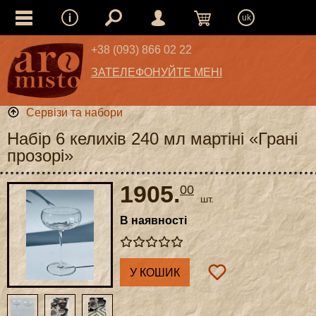
uk
+38 (093) 866 02 22
ЗАТЕЛЕФОНУЙТЕ МЕНІ
Сервізи та набори
Набір 6 келихів 240 мл мартіні «Грані
прозорі»
1905.
00
шт.
В наявності
У КОШИК