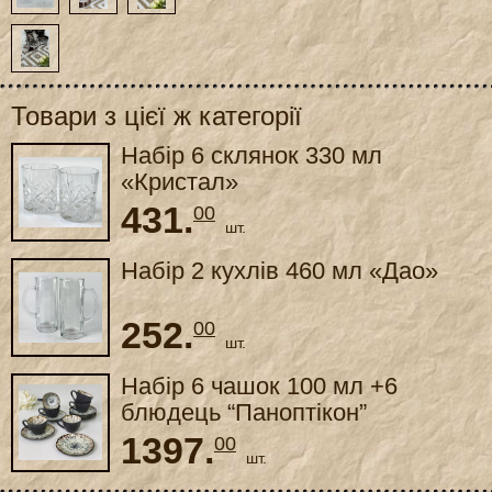
Товари з цієї ж категорії
Набір 6 склянок 330 мл
«Кристал»
431.
00
шт.
Набір 2 кухлів 460 мл «Дао»
252.
00
шт.
Набір 6 чашок 100 мл +6
блюдець “Паноптікон”
1397.
00
шт.