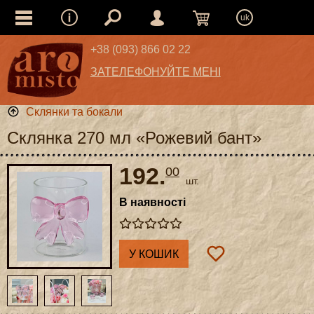
uk
+38 (093) 866 02 22
ЗАТЕЛЕФОНУЙТЕ МЕНІ
Склянки та бокали
Склянка 270 мл «Рожевий бант»
192.
00
шт.
В наявності
У КОШИК