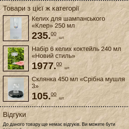
Товари з цієї ж категорії
Келих для шампанського
«Клер» 250 мл
235.
00
шт.
Набір 6 келих коктейль 240 мл
«Новий стиль»
1977.
00
шт.
Склянка 450 мл «Срібна мушля
3»
105.
00
шт.
Відгуки
До даного товару ще немає відгуків. Ви можете бути