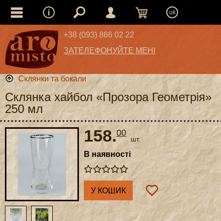
uk
+38 (093) 866 02 22
ЗАТЕЛЕФОНУЙТЕ МЕНІ
Склянки та бокали
Склянка хайбол «Прозора Геометрія»
250 мл
158.
00
шт.
В наявності
У КОШИК