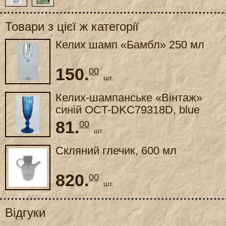
Товари з цієї ж категорії
Келих шамп «Бамбл» 250 мл
150.
00
шт.
Келих-шампанське «Вінтаж»
синій OCT-DKC79318D, blue
SR04720SC
81.
00
шт.
Скляний глечик, 600 мл
820.
00
шт.
Відгуки