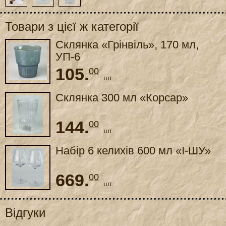
Товари з цієї ж категорії
Склянка «Грінвіль», 170 мл,
УП-6
105.
00
шт.
Склянка 300 мл «Корсар»
144.
00
шт.
Набір 6 келихів 600 мл «І-ШУ»
669.
00
шт.
Відгуки