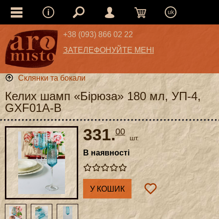
uk
+38 (093) 866 02 22
ЗАТЕЛЕФОНУЙТЕ МЕНІ
Склянки та бокали
Келих шамп «Бірюза» 180 мл, УП-4,
GXF01A-B
331.
00
шт.
В наявності
У КОШИК