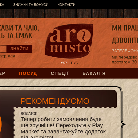
КА
ЗНИЖКИ ТА БОНУСИ
КОНТАКТИ
КАВИ ТА ЧАЮ,
МИ ПРА
ТЬ ТА СМАК
ДЗВОНІТ
ЗАТЕЛЕФОНУ
зер для
ми передзв
протягом 30
УКР
РУС
ЕР
ПОСУД
СПЕЦІЇ
БАКАЛІЯ
РЕКОМЕНДУЄМО
ДОДАТОК
Тепер робити замовлення буде
ще зручніше! Переходьте у Play
Маркет та завантажуйте додаток
від Aromisto!