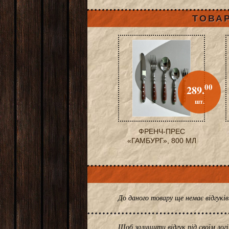
ТОВАР
00
289.
шт.
ФРЕНЧ-ПРЕС
«ГАМБУРГ», 800 МЛ
До даного товару ще немає відгук
Щоб залишити відгук під своїм лог