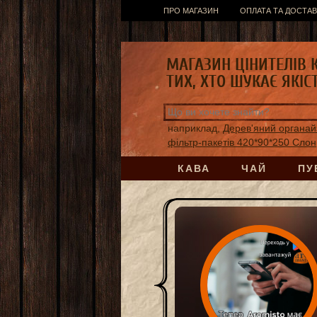
ПРО МАГАЗИН
ОПЛАТА ТА ДОСТАВ
МАГАЗИН ЦІНИТЕЛІВ 
ТИХ, ХТО ШУКАЄ ЯКІС
наприклад,
Дерев'яний органай
фільтр-пакетів 420*90*250 Слон
КАВА
ЧАЙ
ПУ