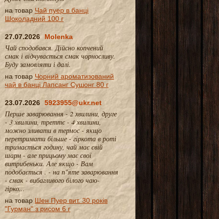
на товар
Чай пуер в банці
Шоколадний 100 г
27.07.2026
Molenka
Чай сподобався. Дійсно копчений
смак і відчувається смак чорносливу.
Буду замовляти і далі.
на товар
Чорний ароматизований
чай в банці Лапсанг Сушонг 80 г
23.07.2026
5923955@ukr.net
Перше заварювання - 2 хвилини, друге
- 3 хвилини, треттє - 4 хвилини,
можно зливати в термос - якщо
перетримати більше - гіркота в роті
тримається годину, чай має свій
шарм - але прицьому має свої
витрибеньки. Але якщо - Вам
подобається . - на п"яте заварювання
- смак - вибагливого білого чаю-
гірко...
на товар
Шен Пуер вит. 30 років
"Гурман" з рисом 6 г