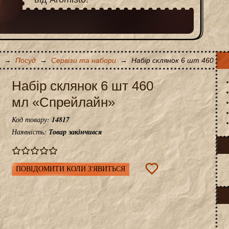
→
Посуд
→
Сервізи та набори
→
Набір склянок 6 шт 460 мл
Набір склянок 6 шт 460
мл «Спрейлайн»
Код товару:
14817
Наявність:
Товар закінчився
ПОВІДОМИТИ КОЛИ З'ЯВИТЬСЯ