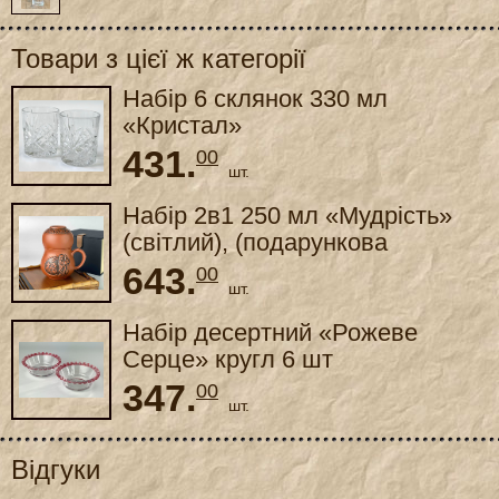
Товари з цієї ж категорії
Набір 6 склянок 330 мл
«Кристал»
431.
00
шт.
Набір 2в1 250 мл «Мудрість»
(світлий), (подарункова
коробка)
643.
00
шт.
Набір десертний «Рожеве
Серце» кругл 6 шт
347.
00
шт.
Відгуки