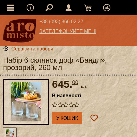
uk
+38 (093) 866 02 22
ЗАТЕЛЕФОНУЙТЕ МЕНІ
Сервізи та набори
Набір 6 склянок доф «Бандл»,
прозорий, 260 мл
645.
00
шт.
В наявності
У КОШИК