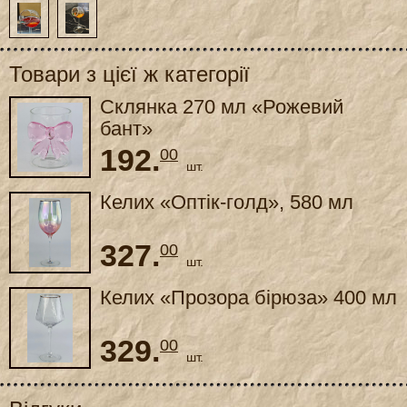
Товари з цієї ж категорії
Склянка 270 мл «Рожевий
бант»
192.
00
шт.
Келих «Оптік-голд», 580 мл
327.
00
шт.
Келих «Прозора бірюза» 400 мл
329.
00
шт.