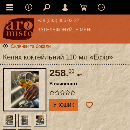
uk
+38 (093) 866 02 22
ЗАТЕЛЕФОНУЙТЕ МЕНІ
Склянки та бокали
Келих коктейльний 110 мл «Ефір»
258.
00
шт.
В наявності
У КОШИК