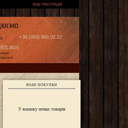
ВХІД / РЕЄСТРАЦІЯ
ЦЮЄМО
Ь
+38 (093) 866 02 22
ЙТЕ МЕНІ
онимо
 хвилин
ВАШІ ПОКУПКИ
У кошику немає товарів