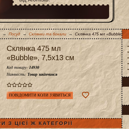
→
Посуд
→
Склянки та бокали
→
Склянка 475 мл «Bubble», 7
Склянка 475 мл
«Bubble», 7,5x13 см
Код товару:
14930
Наявність:
Товар закінчився
ПОВІДОМИТИ КОЛИ З'ЯВИТЬСЯ
И З ЦІЄЇ Ж КАТЕГОРІЇ