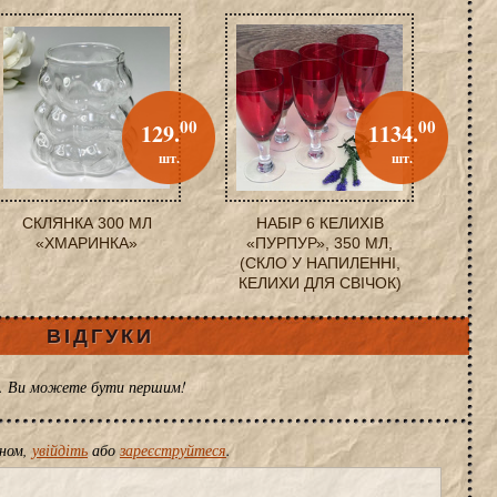
00
00
129.
1134.
шт.
шт.
СКЛЯНКА 300 МЛ
НАБІР 6 КЕЛИХІВ
«ХМАРИНКА»
«ПУРПУР», 350 МЛ,
(СКЛО У НАПИЛЕННІ,
КЕЛИХИ ДЛЯ СВІЧОК)
ВІДГУКИ
ів. Ви можете бути першим!
іном,
увійдіть
або
зареєструйтеся
.