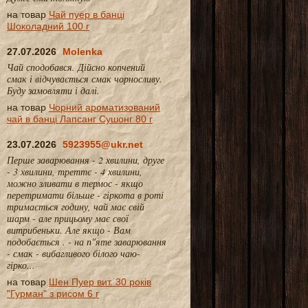
на товар
Чай пуер в банці
Шоколадний 100 г
27.07.2026
Molenka
Чай сподобався. Дійсно копчений
смак і відчувається смак чорносливу.
Буду замовляти і далі.
на товар
Чорний ароматизований
чай в банці Лапсанг Сушонг 80 г
23.07.2026
5923955@ukr.net
Перше заварювання - 2 хвилини, друге
- 3 хвилини, треттє - 4 хвилини,
можно зливати в термос - якщо
перетримати більше - гіркота в роті
тримається годину, чай має свій
шарм - але прицьому має свої
витрибеньки. Але якщо - Вам
подобається . - на п"яте заварювання
- смак - вибагливого білого чаю-
гірко...
на товар
Шен Пуер вит. 30 років
"Гурман" з рисом 6 г