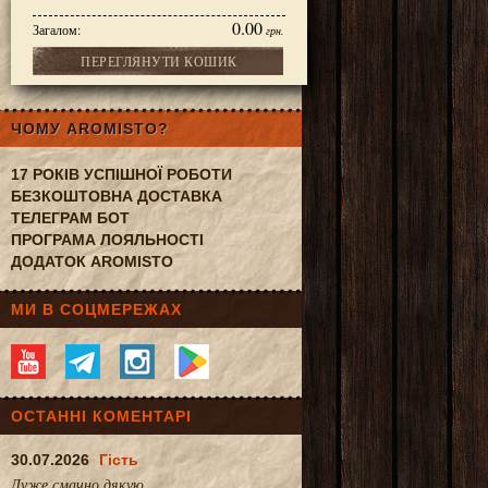
0.00
Загалом:
грн.
ПЕРЕГЛЯНУТИ КОШИК
,5x13 см
ЧОМУ AROMISTO?
17 РОКІВ УСПІШНОЇ РОБОТИ
БЕЗКОШТОВНА ДОСТАВКА
ТЕЛЕГРАМ БОТ
ПРОГРАМА ЛОЯЛЬНОСТІ
ДОДАТОК AROMISTO
МИ В СОЦМЕРЕЖАХ
ОСТАННІ КОМЕНТАРІ
30.07.2026
Гість
Дуже смачно.дякую