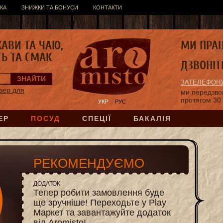
КА
ЗНИЖКИ ТА БОНУСИ
КОНТАКТИ
КАВИ ТА ЧАЮ,
МИ ПРА
ТЬ ТА СМАК
ДЗВОНІТ
ЗАТЕЛЕФОНУ
зер для
ми передзв
протягом 30
УКР
РУС
ЕР
ПОСУД
СПЕЦІЇ
БАКАЛІЯ
РЕКОМЕНДУЄМО
ДОДАТОК
Тепер робити замовлення буде
ще зручніше! Переходьте у Play
Маркет та завантажуйте додаток
від Aromisto!