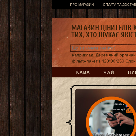
ПРО МАГАЗИН
ОПЛАТА ТА ДОСТАВ
МАГАЗИН ЦІНИТЕЛІВ 
ТИХ, ХТО ШУКАЄ ЯКІС
наприклад,
Дерев'яний органай
фільтр-пакетів 420*90*250 Слон
КАВА
ЧАЙ
ПУ