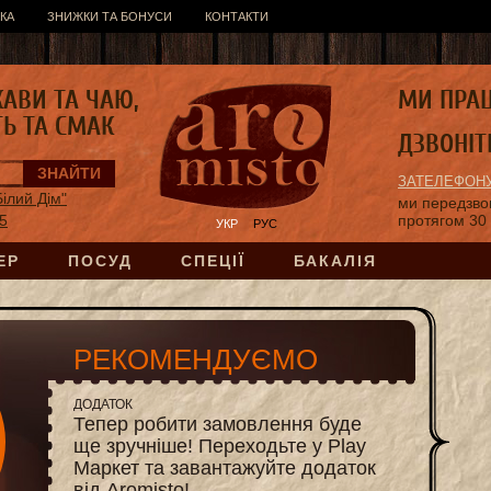
КА
ЗНИЖКИ ТА БОНУСИ
КОНТАКТИ
КАВИ ТА ЧАЮ,
МИ ПРА
ТЬ ТА СМАК
ДЗВОНІТ
ЗАТЕЛЕФОНУ
ілий Дім"
ми передзв
15
протягом 30
УКР
РУС
ЕР
ПОСУД
СПЕЦІЇ
БАКАЛІЯ
РЕКОМЕНДУЄМО
ДОДАТОК
Тепер робити замовлення буде
ще зручніше! Переходьте у Play
Маркет та завантажуйте додаток
від Aromisto!