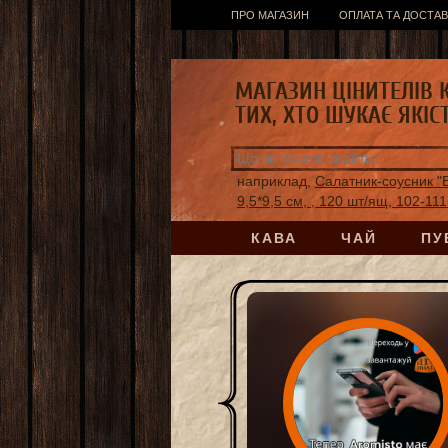
ПРО МАГАЗИН
ОПЛАТА ТА ДОСТАВ
МАГАЗИН ЦІНИТЕЛІВ 
ТИХ, ХТО ШУКАЄ ЯКІС
наприклад,
Салатник-соусник "Б
9,5*9,5 см, , 120 шт/ящ, 102-11
КАВА
ЧАЙ
ПУ