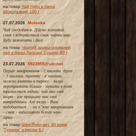
на товар
Чай пуер в банці
Шоколадний 100 г
27.07.2026
Molenka
Чай сподобався. Дійсно копчений
смак і відчувається смак чорносливу.
Буду замовляти і далі.
на товар
Чорний ароматизований
чай в банці Лапсанг Сушонг 80 г
23.07.2026
5923955@ukr.net
Перше заварювання - 2 хвилини, друге
- 3 хвилини, треттє - 4 хвилини,
можно зливати в термос - якщо
перетримати більше - гіркота в роті
тримається годину, чай має свій
шарм - але прицьому має свої
витрибеньки. Але якщо - Вам
подобається . - на п"яте заварювання
- смак - вибагливого білого чаю-
гірко...
на товар
Шен Пуер вит. 30 років
"Гурман" з рисом 6 г