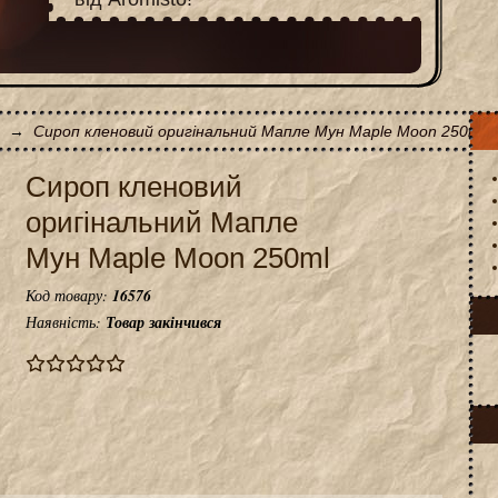
→
Сироп кленовий оригінальний Мапле Мун Maple Moon 250ml
Сироп кленовий
оригінальний Мапле
Мун Maple Moon 250ml
Код товару:
16576
Наявність:
Товар закінчився