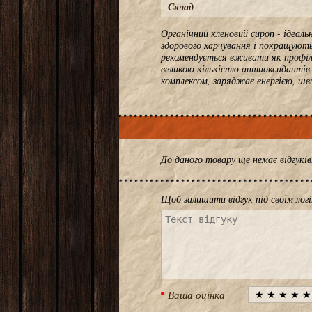
Склад
Органічний кленовий сироп - ідеаль
здорового харчування і покращуют
рекомендується вживати як профіла
великою кількістю антиоксидантів 
комплексом, заряджає енергією, шви
До даного товару ще немає відгук
Щоб залишити відгук під своїм лог
Ваша оцінка