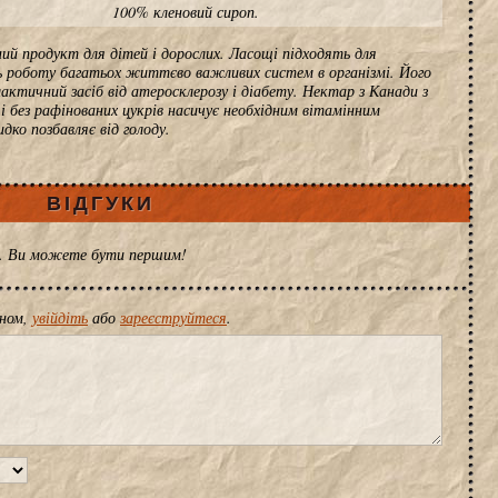
100% кленовий сироп.
ний продукт для дітей і дорослих. Ласощі підходять для
ь роботу багатьох життєво важливих систем в організмі. Його
ктичний засіб від атеросклерозу і діабету. Нектар з Канади з
і без рафінованих цукрів насичує необхідним вітамінним
дко позбавляє від голоду.
ВІДГУКИ
ів. Ви можете бути першим!
іном,
увійдіть
або
зареєструйтеся
.