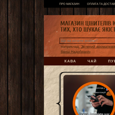
ПРО МАГАЗИН
ОПЛАТА ТА ДОСТАВ
МАГАЗИН ЦІНИТЕЛІВ 
ТИХ, ХТО ШУКАЄ ЯКІС
наприклад,
Зелений ароматизо
банці Надобраніч
КАВА
ЧАЙ
ПУ