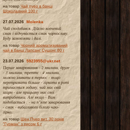
на товар
Чай пуер в банці
Шоколадний 100 г
27.07.2026
Molenka
Чай сподобався. Дійсно копчений
смак і відчувається смак чорносливу.
Буду замовляти і далі.
на товар
Чорний ароматизований
чай в банці Лапсанг Сушонг 80 г
23.07.2026
5923955@ukr.net
Перше заварювання - 2 хвилини, друге
- 3 хвилини, треттє - 4 хвилини,
можно зливати в термос - якщо
перетримати більше - гіркота в роті
тримається годину, чай має свій
шарм - але прицьому має свої
витрибеньки. Але якщо - Вам
подобається . - на п"яте заварювання
- смак - вибагливого білого чаю-
гірко...
на товар
Шен Пуер вит. 30 років
"Гурман" з рисом 6 г