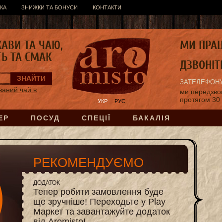
КА
ЗНИЖКИ ТА БОНУСИ
КОНТАКТИ
КАВИ ТА ЧАЮ,
МИ ПРА
ТЬ ТА СМАК
ДЗВОНІТ
ЗАТЕЛЕФОНУ
ваний чай в
ми передзв
протягом 30
УКР
РУС
ЕР
ПОСУД
СПЕЦІЇ
БАКАЛІЯ
РЕКОМЕНДУЄМО
ДОДАТОК
Тепер робити замовлення буде
ще зручніше! Переходьте у Play
Маркет та завантажуйте додаток
від Aromisto!