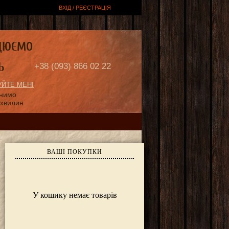
ВХІД / РЕЄСТРАЦІЯ
ЦЮЄМО
Ь
+38 (093) 866 02 22
ЙТЕ МЕНІ
онимо
 хвилин
ВАШІ ПОКУПКИ
У кошику немає товарів