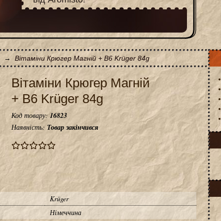
→
Вітаміни Крюгер Магній + В6 Krüger 84g
Вітаміни Крюгер Магній
+ В6 Krüger 84g
Код товару:
16823
Наявність:
Товар закінчився
Krüger
Німеччина