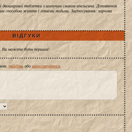
яді двошарової таблетки з шипучим смаком апельсина. Доповнення
ним способом життя і літніми людьми. Застосування: харчова
ВІДГУКИ
ів. Ви можете бути першим!
іном,
увійдіть
або
зареєструйтеся
.