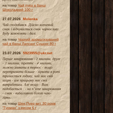
на товар
Чай пуер в банці
Шоколадний 100 г
27.07.2026
Molenka
Чай сподобався. Дійсно копчений
смак і відчувається смак чорносливу.
Буду замовляти і далі.
на товар
Чорний ароматизований
чай в банці Лапсанг Сушонг 80 г
23.07.2026
5923955@ukr.net
Перше заварювання - 2 хвилини, друге
- 3 хвилини, треттє - 4 хвилини,
можно зливати в термос - якщо
перетримати більше - гіркота в роті
тримається годину, чай має свій
шарм - але прицьому має свої
витрибеньки. Але якщо - Вам
подобається . - на п"яте заварювання
- смак - вибагливого білого чаю-
гірко...
на товар
Шен Пуер вит. 30 років
"Гурман" з рисом 6 г