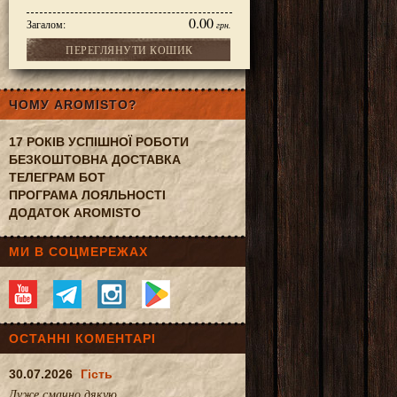
0.00
Загалом:
грн.
ПЕРЕГЛЯНУТИ КОШИК
n caramel & chocolate 210g
ЧОМУ AROMISTO?
17 РОКІВ УСПІШНОЇ РОБОТИ
БЕЗКОШТОВНА ДОСТАВКА
ТЕЛЕГРАМ БОТ
ПРОГРАМА ЛОЯЛЬНОСТІ
ДОДАТОК AROMISTO
МИ В СОЦМЕРЕЖАХ
ОСТАННІ КОМЕНТАРІ
30.07.2026
Гість
Дуже смачно.дякую