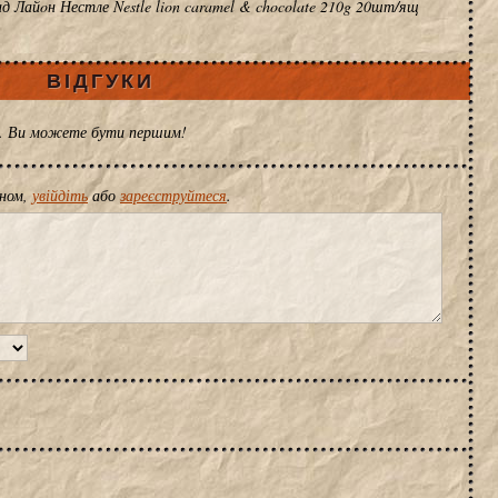
д Лайoн Нестле Nestle lion caramel & chocolate 210g 20шт/ящ
ВІДГУКИ
ів. Ви можете бути першим!
іном,
увійдіть
або
зареєструйтеся
.