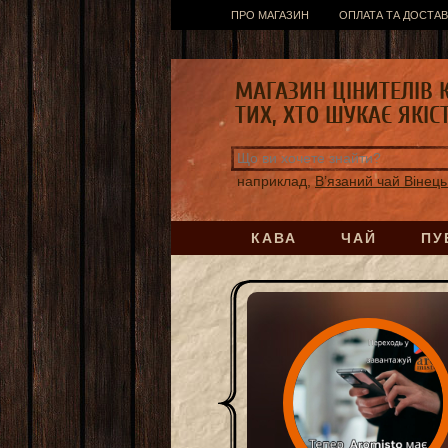
ПРО МАГАЗИН
ОПЛАТА ТА ДОСТАВ
МАГАЗИН ЦІНИТЕЛІВ 
ТИХ, ХТО ШУКАЄ ЯКІС
наприклад,
В’язаний чай Вінець
КАВА
ЧАЙ
ПУ