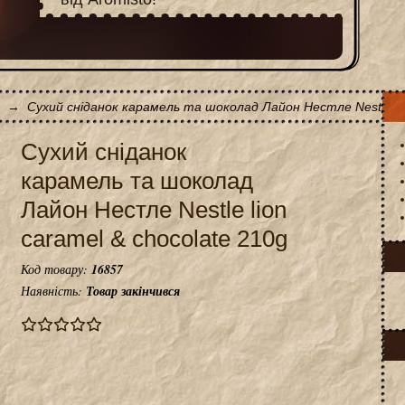
→
Сухий сніданок карамель та шоколад Лайoн Нестле Nestle lio
Сухий сніданок
карамель та шоколад
Лайoн Нестле Nestle lion
caramel & chocolate 210g
Код товару:
16857
Наявність:
Товар закінчився