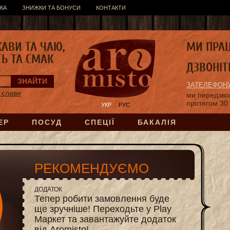
КА
ЗНИЖКИ ТА БОНУСИ
КОНТАКТИ
КАВИ ТА ЧАЮ,
МИ ПРА
ТЬ ТА СМАК
ДЗВОНІТ
ЗАТЕЛЕФОНУ
 слави
ми передзв
протягом 30
УКР
РУС
ЕР
ПОСУД
СПЕЦІЇ
БАКАЛІЯ
РЕКОМЕНДУЄМО
ДОДАТОК
Тепер робити замовлення буде
ще зручніше! Переходьте у Play
Маркет та завантажуйте додаток
від Aromisto!