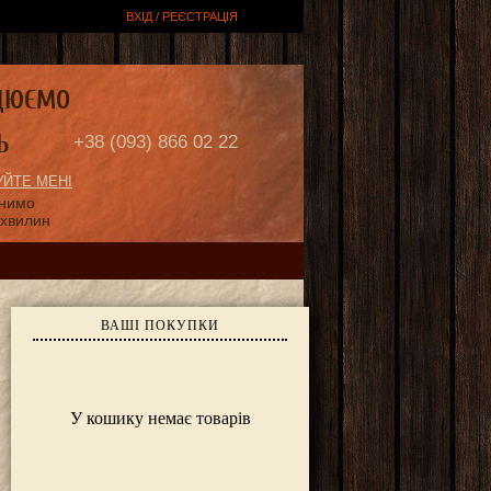
ВХІД / РЕЄСТРАЦІЯ
ЦЮЄМО
Ь
+38 (093) 866 02 22
ЙТЕ МЕНІ
онимо
 хвилин
ВАШІ ПОКУПКИ
У кошику немає товарів