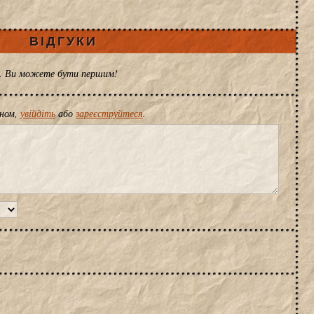
ВІДГУКИ
ів. Ви можете бути першим!
іном,
увійдіть
або
зареєструйтеся
.