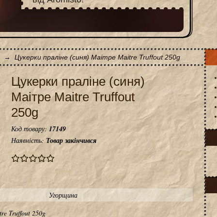
→
Цукерки праліне (синя) Маітре Maitre Truffout 250g
Цукерки праліне (синя)
Маітре Maitre Truffout
250g
Код товару:
17149
Наявність:
Товар закінчився
Угорщина
re Truffout 250g