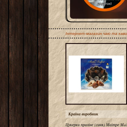
Інтернет-магазин чаю та кави
Країна виробник
Цукерки праліне (синя) Маітре Mait