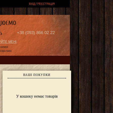
ВХІД / РЕЄСТРАЦІЯ
ЦЮЄМО
Ь
+38 (093) 866 02 22
ЙТЕ МЕНІ
онимо
 хвилин
ВАШІ ПОКУПКИ
У кошику немає товарів