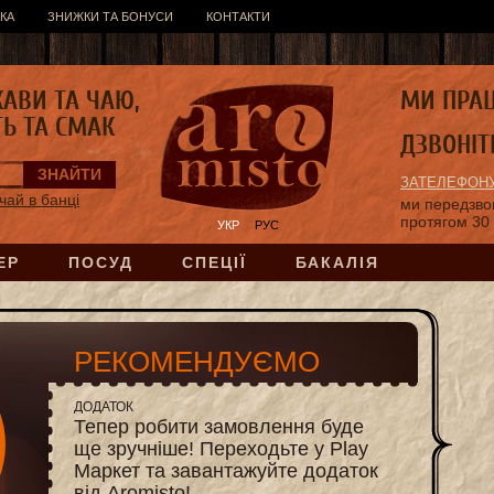
КА
ЗНИЖКИ ТА БОНУСИ
КОНТАКТИ
КАВИ ТА ЧАЮ,
МИ ПРА
ТЬ ТА СМАК
ДЗВОНІТ
ЗАТЕЛЕФОНУ
чай в банці
ми передзв
протягом 30
УКР
РУС
ЕР
ПОСУД
СПЕЦІЇ
БАКАЛІЯ
РЕКОМЕНДУЄМО
ДОДАТОК
Тепер робити замовлення буде
ще зручніше! Переходьте у Play
Маркет та завантажуйте додаток
від Aromisto!