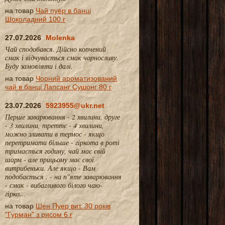
на товар
Чай пуер в банці
Шоколадний 100 г
27.07.2026
Molenka
Чай сподобався. Дійсно копчений
смак і відчувається смак чорносливу.
Буду замовляти і далі.
на товар
Чорний ароматизований
чай в банці Лапсанг Сушонг 80 г
23.07.2026
5923955@ukr.net
Перше заварювання - 2 хвилини, друге
- 3 хвилини, треттє - 4 хвилини,
можно зливати в термос - якщо
перетримати більше - гіркота в роті
тримається годину, чай має свій
шарм - але прицьому має свої
витрибеньки. Але якщо - Вам
подобається . - на п"яте заварювання
- смак - вибагливого білого чаю-
гірко...
на товар
Шен Пуер вит. 30 років
"Гурман" з рисом 6 г