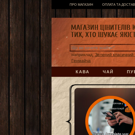
ПРО МАГАЗИН
ОПЛАТА ТА ДОСТАВ
МАГАЗИН ЦІНИТЕЛІВ 
ТИХ, ХТО ШУКАЄ ЯКІС
наприклад,
Зелений класичний 
Генмайча
КАВА
ЧАЙ
ПУ