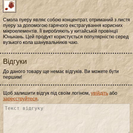
Смола пуеру являє собою концентрат, отриманий з листя
пуеру за допомогою гарячого екстрагування корисних
мікроелементів. Її виробляють у китайській провінції
Юньнань. Цей продукт користується популярністю серед
вузького кола шанувальників чаю.
Відгуки
До даного товару ще немає відгуків. Ви можете бути
першим!
Щоб залишити відгук під своїм логіном,
увійдіть
або
зареєструйтеся
.