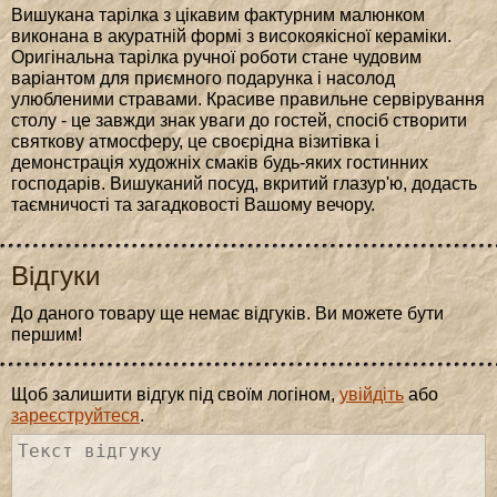
Вишукана тарілка з цікавим фактурним малюнком
виконана в акуратній формі з високоякісної кераміки.
Оригінальна тарілка ручної роботи стане чудовим
варіантом для приємного подарунка і насолод
улюбленими стравами. Красиве правильне сервірування
столу - це завжди знак уваги до гостей, спосіб створити
святкову атмосферу, це своєрідна візитівка і
демонстрація художніх смаків будь-яких гостинних
господарів. Вишуканий посуд, вкритий глазур'ю, додасть
таємничості та загадковості Вашому вечору.
Відгуки
До даного товару ще немає відгуків. Ви можете бути
першим!
Щоб залишити відгук під своїм логіном,
увійдіть
або
зареєструйтеся
.