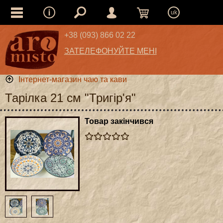
uk
+38 (093) 866 02 22
ЗАТЕЛЕФОНУЙТЕ МЕНІ
Інтернет-магазин чаю та кави
Тарілка 21 см "Тригір'я"
Товар закінчився