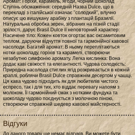
Аромат: Горіхи, карамель, ягоди, чорний шоколад
Ступінь обсмаження: середній Назва Dulce, що в
перекладі з італійської означає "солодкий", влучно
описує цю вишукану арабіку з плантацій Бразилії.
Натуральна обробка зерен, зібраних на пізній стадії
зрілості, дарує Brasil Dulce її неповторний характер:
Насичене тіло: Кожен ковток огортає вас оксамитовим
теплом, даруючи відчуття повної та гармонійної кавової
насолоди. Багатий аромат: В ньому переплітаються
нотки шоколаду, горіхів та карамелі, створюючи
незабутню симфонію аромату. Легка кислинка: Вона
додає каві свіжості та елегантності. Чудова солодкість:
Природна насолода стиглих ягід розкривається в кожній
краплі, роблячи Brasil Dulce справжнім десертом у чашці.
Ця кава чудово підходить як для любителів чистого
еспресо, так і для тих, хто віддає перевагу напоям з
молоком. Її гармонійний смак з нотками фундука та
шоколаду чудово поєднується з молочною піною,
створюючи справжній шедевр кавової майстерності.
Відгуки
До даного товару ще немає відгуків. Ви можете бути