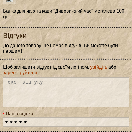
Банка для чаю та кави "Дивовижний час" металева 100
гр
Відгуки
До даного товару ще немає відгуків. Ви можете бути
першим!
Щоб залишити відгук під своїм логіном,
увійдіть
або
зареєструйтеся
.
Ваша оцінка