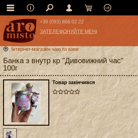
uk
+38 (093) 866 02 22
ЗАТЕЛЕФОНУЙТЕ МЕНІ
Інтернет-магазин чаю та кави
Банка з внутр кр "Дивовижний час"
100г
Товар закінчився