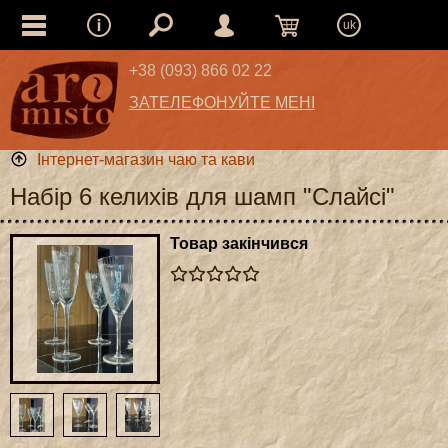
uk
+38 (093) 866 02 22
ЗАТЕЛЕФОНУЙТЕ МЕНІ
Інтернет-магазин чаю та кави
Набір 6 келихів для шамп "Слайсі"
Товар закінчився