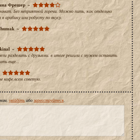
ана Фрешер
омат. Без неприятной горечи. Можно пить, как отдельно
 в арабику или робусту по вкусу.
Chumak
kinal
тели разделить с друзьями. в итоге решили с мужем оставить
ать еще...
ое кофе.всем советую.
іном,
увійдіть
або
зареєструйтеся
.