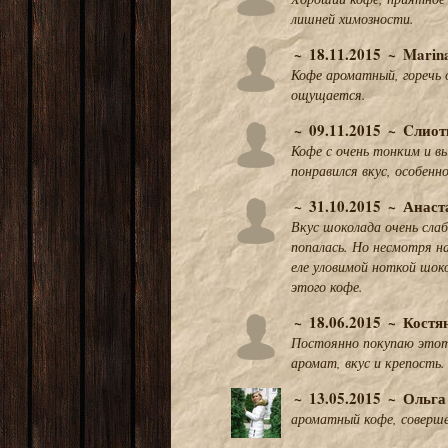
лишней химозности.
18.11.2015
Marina
Кофе ароматный, горечь 
ощущается.
09.11.2015
Cлиот
Кофе с очень тонким и в
понравился вкус, особен
31.10.2015
Анаст
Вкус шоколада очень сл
попалась. Но несмотря на
еле уловимой ноткой шок
этого кофе.
18.06.2015
Костя
Постоянно покупаю этот
аромат, вкус и крепость.
13.05.2015
Ольга
ароматный кофе, совершен