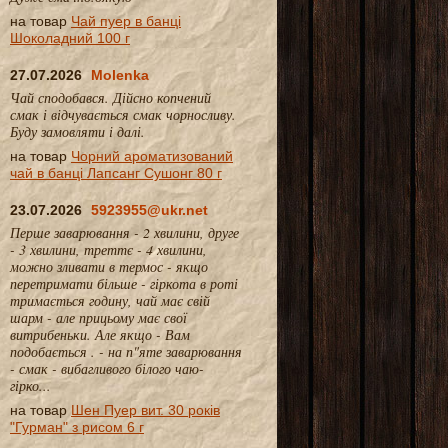
на товар
Чай пуер в банці
Шоколадний 100 г
27.07.2026
Molenka
Чай сподобався. Дійсно копчений
смак і відчувається смак чорносливу.
Буду замовляти і далі.
на товар
Чорний ароматизований
чай в банці Лапсанг Сушонг 80 г
23.07.2026
5923955@ukr.net
Перше заварювання - 2 хвилини, друге
- 3 хвилини, треттє - 4 хвилини,
можно зливати в термос - якщо
перетримати більше - гіркота в роті
тримається годину, чай має свій
шарм - але прицьому має свої
витрибеньки. Але якщо - Вам
подобається . - на п"яте заварювання
- смак - вибагливого білого чаю-
гірко...
на товар
Шен Пуер вит. 30 років
"Гурман" з рисом 6 г