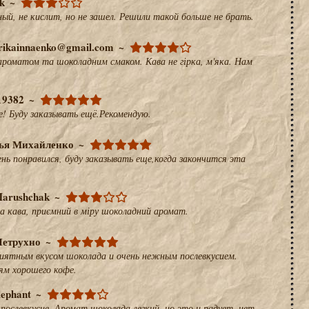
k
ый, не кислит, но не зашел. Решили такой больше не брать.
ikainnaenko@gmail.com
ароматом та шоколадним смаком. Кава не гірка, м'яка. Нам
19382
! Буду заказывать ещё.Рекомендую.
ья Михайленко
нь понравился, буду заказывать еще,когда закончится эта
Marushchak
на кава, приємний в міру шоколадний аромат.
етрухно
риятным вкусом шоколада и очень нежным послевкусием.
ям хорошего кофе.
lephant
послевкусие. Аромат шоколада легкий, но это и радует, нет