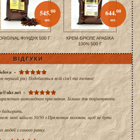
00
00
545.
644.
шт.
шт.
ORIGINAL ФУНДУК 500 Г
КРЕМ-БРЮЛЕ АРАБІКА
100% 500 Г
ВІДГУКИ
Belova
не перший рік) Подобається всій сім'ї та гостям!
a@ukr.net
вираженим шоколадним присмаком. Більше для поціновувачів.
о бадьорить.
, тож мені зайшло 50/50 з Пряженим молоком, щоб не бути
х людей з самого ранку.