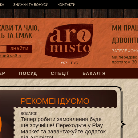
КА
ЗНИЖКИ ТА БОНУСИ
КОНТАКТИ
КАВИ ТА ЧАЮ,
МИ ПРА
ТЬ ТА СМАК
ДЗВОНІТ
ЗАТЕЛЕФОНУ
аний чай в
ми передзв
протягом 30
УКР
РУС
ЕР
ПОСУД
СПЕЦІЇ
БАКАЛІЯ
РЕКОМЕНДУЄМО
ДОДАТОК
Тепер робити замовлення буде
ще зручніше! Переходьте у Play
Маркет та завантажуйте додаток
від Aromisto!