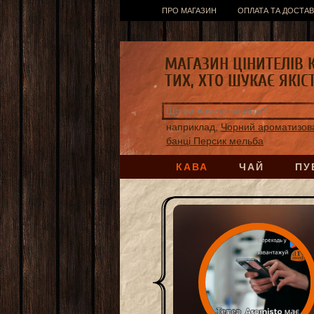
ПРО МАГАЗИН
ОПЛАТА ТА ДОСТАВ
МАГАЗИН ЦІНИТЕЛІВ 
ТИХ, ХТО ШУКАЄ ЯКІС
наприклад,
Чорний ароматизов
банці Персик мельба
КАВА
ЧАЙ
ПУ