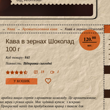
→
Кава
→
Ароматизована кава
→
Кава в зернах Шоколад 100
00
120.
Кава в зернах Шоколад
шт.
100 г
Код товару:
841
Наявність:
Відправка сьогодні
18
1
У КОШИК
ен арабіки вищих сортів з ароматом шоколаду. Це ароматизоване,
их зерен з різних країн. Має чудовий купаж, з яскраво
Прекрасний напій для пробудження вранці і також для