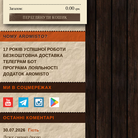
0.00
Загалом:
грн.
ПЕРЕГЛЯНУТИ КОШИК
 г
ЧОМУ AROMISTO?
17 РОКІВ УСПІШНОЇ РОБОТИ
БЕЗКОШТОВНА ДОСТАВКА
ТЕЛЕГРАМ БОТ
ПРОГРАМА ЛОЯЛЬНОСТІ
ДОДАТОК AROMISTO
МИ В СОЦМЕРЕЖАХ
ОСТАННІ КОМЕНТАРІ
30.07.2026
Гість
Дуже смачно.дякую