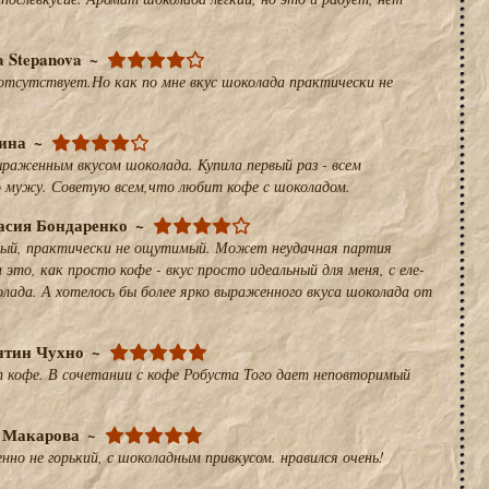
 Stepanova
отсутствует.Но как по мне вкус шоколада практически не
ина
ыраженным вкусом шоколада. Купила первый раз - всем
но мужу. Советую всем,что любит кофе с шоколадом.
асия Бондаренко
абый, практически не ощутимый. Может неудачная партия
 это, как просто кофе - вкус просто идеальный для меня, с еле-
олада. А хотелось бы более ярко выраженного вкуса шоколада от
нтин Чухно
 кофе. В сочетании с кофе Робуста Того дает неповторимый
 Макарова
но не горький, с шоколадным привкусом. нравился очень!