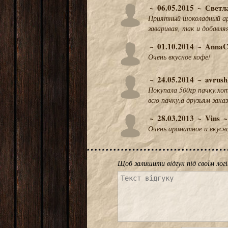
06.05.2015
Светл
Приятный шоколадный ар
заваривая, так и добавляя
01.10.2014
Anna
Очень вкусное кофе!
24.05.2014
avrush
Покупала 500гр пачку.хо
всю пачку.а друзьям заказ
28.03.2013
Vins
Очень ароматное и вкусн
Щоб залишити відгук під своїм лог