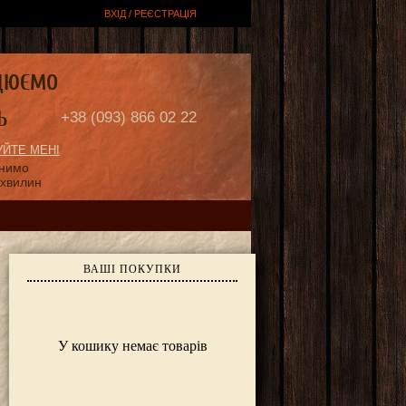
ВХІД / РЕЄСТРАЦІЯ
ЦЮЄМО
Ь
+38 (093) 866 02 22
ЙТЕ МЕНІ
онимо
 хвилин
ВАШІ ПОКУПКИ
У кошику немає товарів