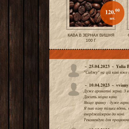
00
120.
шт.
КАВА В ЗЕРНАХ ВИШНЯ
100 Г
25.04.2023
Yulia 
"Сиджу" на цій каві вже 
10.04.2023
vvinny
Дуже ароматні зерна. З 
Досить міцна кава.
Якщо зранку - дуже гарн
Я пью каву тільки вдень
енерджайзером до ночі.
Рекомендую для працюючи