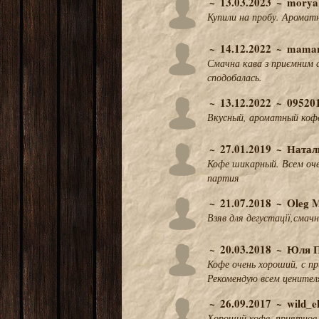
13.03.2023
morya
Купили на пробу. Ароматн
14.12.2022
mamar
Смачна кава з приємним 
сподобалась.
13.12.2022
09520
Вкусный, ароматный кофе
27.01.2019
Натал
Кофе шикарный. Всем оче
партия
21.07.2018
Oleg 
Взяв для дегустації,смач
20.03.2018
Юля П
Кофе очень хороший, с п
Рекомендую всем ценител
26.09.2017
wild_e
Хороший кофе, приятное 