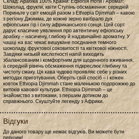
Склад: Арабіка 100% Країни: Ефіопія Ноти / Аромат:
Шоколад, фрукти, квіти Ступінь обсмаження: середній
Пориньте у світ емоцій разом з Ethiopia Djimmah – кавою
з регіону Джимма, де кожне зерно ввібрало дух
ефіопських гір і силу африканського сонця. Цей сорт
дарує класичне уявлення про автентичну ефіопську
арабіку – насичену, глибоку й надзвичайно ароматну. У
чашці на вас чекає вишукане поєднання темного
шоколаду, фруктової соковитості та квіткової ніжності.
Завдяки низькій кислотності напій виходить
збалансованим і комфортним для щоденного вживання,
а середній рівень обсмаження підкреслює глибину та
чистоту смаку. Ця кава чудово проявляє себе у різних
методах приготування. Оберіть свій спосіб – і кожен
ковток Ethiopia Djimmah стане маленькою подорожжю до
витоків кавової культури. Ethiopia Djimmah – це
знайомство з витоками, з першим дотиком до
справжнього. Скуштуйте легенду з Африки.
Відгуки
До даного товару ще немає відгуків. Ви можете бути
першим!