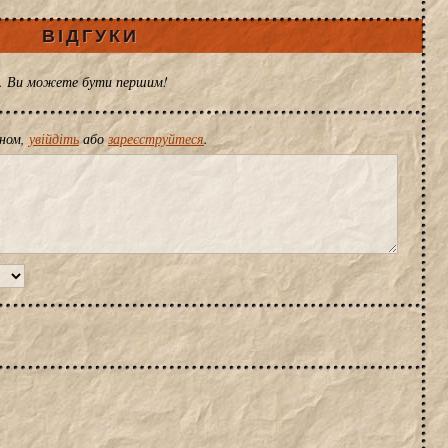
ВІДГУКИ
ів. Ви можете бути першим!
іном,
увійдіть
або
зареєструйтеся
.