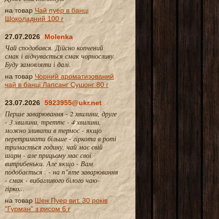
на товар
Чай пуер в банці
Шоколадний 100 г
27.07.2026
Molenka
Чай сподобався. Дійсно копчений
смак і відчувається смак чорносливу.
Буду замовляти і далі.
на товар
Чорний ароматизований
чай в банці Лапсанг Сушонг 80 г
23.07.2026
5923955@ukr.net
Перше заварювання - 2 хвилини, друге
- 3 хвилини, треттє - 4 хвилини,
можно зливати в термос - якщо
перетримати більше - гіркота в роті
тримається годину, чай має свій
шарм - але прицьому має свої
витрибеньки. Але якщо - Вам
подобається . - на п"яте заварювання
- смак - вибагливого білого чаю-
гірко...
на товар
Шен Пуер вит. 30 років
"Гурман" з рисом 6 г