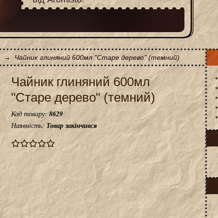
→
Чайник глиняний 600мл "Старе дерево" (темний)
Чайник глиняний 600мл
"Старе дерево" (темний)
Код товару:
8629
Наявність:
Товар закінчився