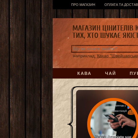
ПРО МАГАЗИН
ОПЛАТА ТА ДОСТАВ
МАГАЗИН ЦІНИТЕЛІВ 
ТИХ, ХТО ШУКАЄ ЯКІС
наприклад,
Какао "Швейцарськи
КАВА
ЧАЙ
ПУ