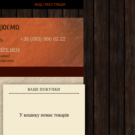
ВХІД / РЕЄСТРАЦІЯ
ЦЮЄМО
Ь
+38 (093) 866 02 22
ЙТЕ МЕНІ
онимо
 хвилин
ВАШІ ПОКУПКИ
У кошику немає товарів