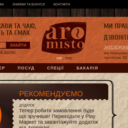
КА
ЗНИЖКИ ТА БОНУСИ
КОНТАКТИ
КАВИ ТА ЧАЮ,
МИ ПРА
ТЬ ТА СМАК
ДЗВОНІТ
ЗАТЕЛЕФОНУ
й мотив"
ми передзв
протягом 30
УКР
РУС
ЕР
ПОСУД
СПЕЦІЇ
БАКАЛІЯ
РЕКОМЕНДУЄМО
ДОДАТОК
Тепер робити замовлення буде
ще зручніше! Переходьте у Play
Маркет та завантажуйте додаток
від Aromisto!