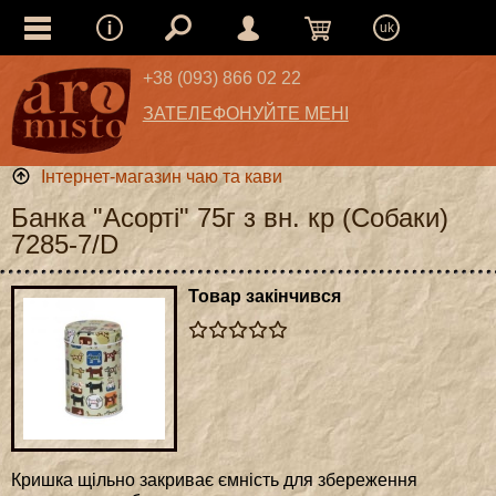
uk
+38 (093) 866 02 22
ЗАТЕЛЕФОНУЙТЕ МЕНІ
Інтернет-магазин чаю та кави
Банка "Асорті" 75г з вн. кр (Собаки)
7285-7/D
Товар закінчився
Кришка щільно закриває ємність для збереження