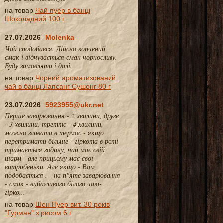
на товар
Чай пуер в банці
Шоколадний 100 г
27.07.2026
Molenka
Чай сподобався. Дійсно копчений
смак і відчувається смак чорносливу.
Буду замовляти і далі.
на товар
Чорний ароматизований
чай в банці Лапсанг Сушонг 80 г
23.07.2026
5923955@ukr.net
Перше заварювання - 2 хвилини, друге
- 3 хвилини, треттє - 4 хвилини,
можно зливати в термос - якщо
перетримати більше - гіркота в роті
тримається годину, чай має свій
шарм - але прицьому має свої
витрибеньки. Але якщо - Вам
подобається . - на п"яте заварювання
- смак - вибагливого білого чаю-
гірко...
на товар
Шен Пуер вит. 30 років
"Гурман" з рисом 6 г