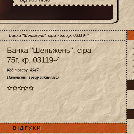
→
Банка "Шеньжень", сіра 75г, кр, 03119-4
Банка "Шеньжень", сіра
75г, кр, 03119-4
Код товару:
8947
Наявність:
Товар закінчився
ВІДГУКИ