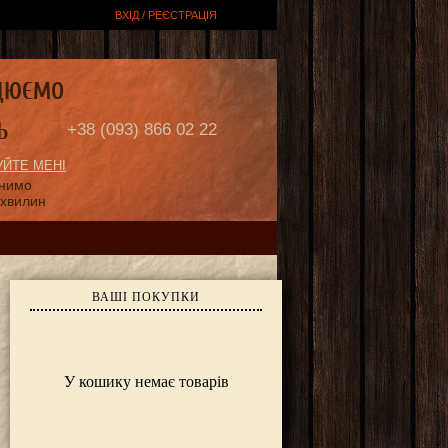
ВХІД / РЕЄСТРАЦІЯ
ЦЮЄМО
Ь
+38 (093) 866 02 22
ЙТЕ МЕНІ
онимо
 хвилин
ВАШІ ПОКУПКИ
У кошику немає товарів