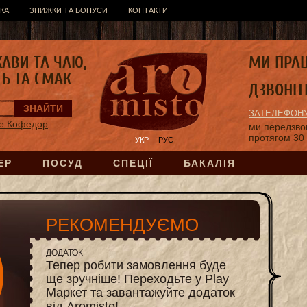
КА
ЗНИЖКИ ТА БОНУСИ
КОНТАКТИ
КАВИ ТА ЧАЮ,
МИ ПРА
ТЬ ТА СМАК
ДЗВОНІТ
ЗАТЕЛЕФОНУ
е Кофедор
ми передзв
протягом 30
УКР
РУС
ЕР
ПОСУД
СПЕЦІЇ
БАКАЛІЯ
РЕКОМЕНДУЄМО
ДОДАТОК
Тепер робити замовлення буде
ще зручніше! Переходьте у Play
Маркет та завантажуйте додаток
від Aromisto!