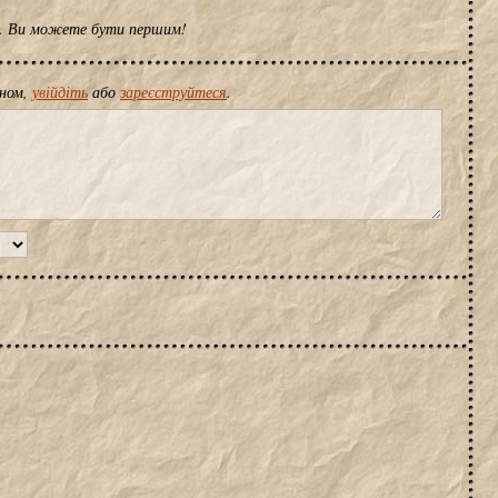
ів. Ви можете бути першим!
іном,
увійдіть
або
зареєструйтеся
.