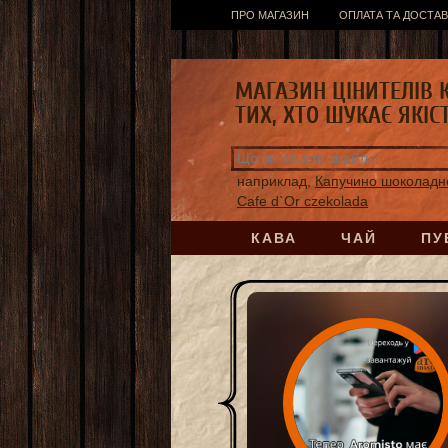
ПРО МАГАЗИН
ОПЛАТА ТА ДОСТАВ
МАГАЗИН ЦІНИТЕЛІВ 
ТИХ, ХТО ШУКАЄ ЯКІС
наприклад,
Капучино шоколадн
Cafe d`Or czekolada
КАВА
ЧАЙ
ПУ