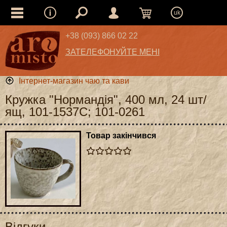
uk
+38 (093) 866 02 22
ЗАТЕЛЕФОНУЙТЕ МЕНІ
Інтернет-магазин чаю та кави
Кружка "Нормандія", 400 мл, 24 шт/
ящ, 101-1537C; 101-0261
Товар закінчився
Відгуки