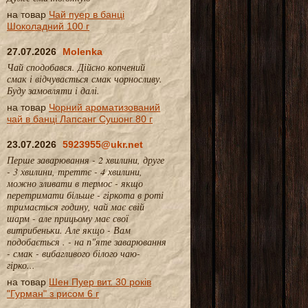
на товар
Чай пуер в банці
Шоколадний 100 г
27.07.2026
Molenka
Чай сподобався. Дійсно копчений
смак і відчувається смак чорносливу.
Буду замовляти і далі.
на товар
Чорний ароматизований
чай в банці Лапсанг Сушонг 80 г
23.07.2026
5923955@ukr.net
Перше заварювання - 2 хвилини, друге
- 3 хвилини, треттє - 4 хвилини,
можно зливати в термос - якщо
перетримати більше - гіркота в роті
тримається годину, чай має свій
шарм - але прицьому має свої
витрибеньки. Але якщо - Вам
подобається . - на п"яте заварювання
- смак - вибагливого білого чаю-
гірко...
на товар
Шен Пуер вит. 30 років
"Гурман" з рисом 6 г