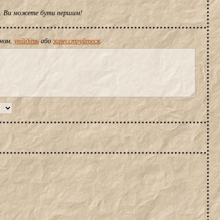
ів. Ви можете бути першим!
іном,
увійдіть
або
зареєструйтеся
.