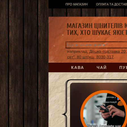
ПРО МАГАЗИН
ОПЛАТА ТА ДОСТАВ
МАГАЗИН ЦІНИТЕЛІВ 
ТИХ, ХТО ШУКАЄ ЯКІС
наприклад,
Дошка-підставка 20,
сет", 80 шт/ящ, 8030-317
КАВА
ЧАЙ
ПУ