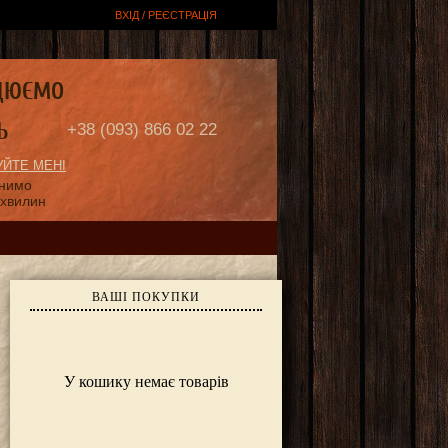
ВХІД / РЕЄСТРАЦІЯ
ЦЮЄМО
Ь
+38 (093) 866 02 22
ЙТЕ МЕНІ
онимо
 хвилин
ВАШІ ПОКУПКИ
У кошику немає товарів