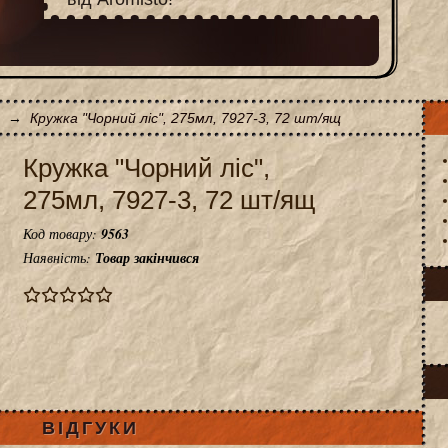
→
Кружка "Чорний ліс", 275мл, 7927-3, 72 шт/ящ
Кружка "Чорний ліс",
275мл, 7927-3, 72 шт/ящ
Код товару:
9563
Наявність:
Товар закінчився
ВІДГУКИ