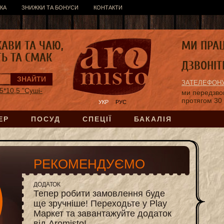
КА
ЗНИЖКИ ТА БОНУСИ
КОНТАКТИ
КАВИ ТА ЧАЮ,
МИ ПРА
ТЬ ТА СМАК
ДЗВОНІТ
ЗАТЕЛЕФОНУ
5*10,5 "Суші-
ми передзв
протягом 30
УКР
РУС
ЕР
ПОСУД
СПЕЦІЇ
БАКАЛІЯ
РЕКОМЕНДУЄМО
ДОДАТОК
Тепер робити замовлення буде
ще зручніше! Переходьте у Play
Маркет та завантажуйте додаток
від Aromisto!