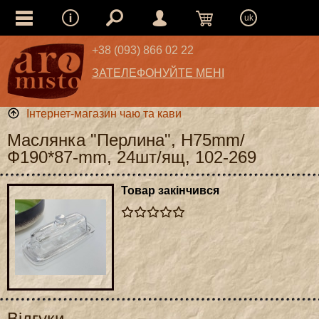
uk
+38 (093) 866 02 22
ЗАТЕЛЕФОНУЙТЕ МЕНІ
Інтернет-магазин чаю та кави
Маслянка "Перлина", H75mm/
Ф190*87-mm, 24шт/ящ, 102-269
Товар закінчився
Відгуки