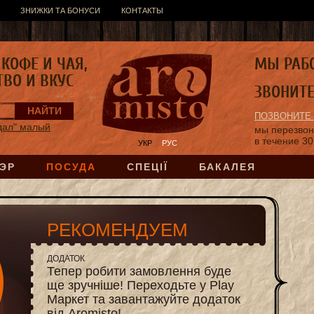
ЗНИЖКИ ТА БОНУСИ
КОНТАКТЫ
КОФЕ И ЧАЯ,
МЫ РАБ
ТВО И ВКУС
ЗВОНИТ
ПОЗВОНИТЕ
дал" малый
мы перезво
в течение 30
УКР
РУС
ЭР
ПОСУДА
СПЕЦІЇ
БАКАЛЕЯ
РЕКОМЕНДУЕМ
ДОДАТОК
Тепер робити замовлення буде
ще зручніше! Переходьте у Play
Маркет та завантажуйте додаток
від Aromisto!