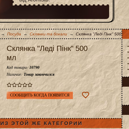
→
Посуда
→
Склянки та бокали
→
Склянка "Леді Пінк" 500 мл
Склянка "Леді Пінк" 500
мл
Код товара:
10790
Наличие:
Товар закончился
СООБЩИТЬ КОГДА ПОЯВИТСЯ
ИЗ ЭТОЙ ЖЕ КАТЕГОРИИ