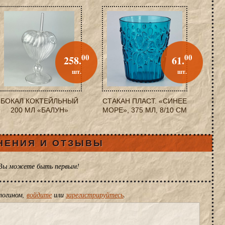
00
00
258.
61.
шт.
шт.
БОКАЛ КОКТЕЙЛЬНЫЙ
СТАКАН ПЛАСТ. «СИНЕЕ
200 МЛ «БАЛУН»
МОРЕ», 375 МЛ, 8/10 СМ
НЕНИЯ И ОТЗЫВЫ
 Вы можете быть первым!
логином,
войдите
или
зарегистрируйтесь
.