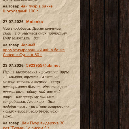
на товар
Чай пуэр в банке
Шоколадный 100 г
27.07.2026
Molenka
Чай сподобався. Дійсно копчений
смак і відчувається смак чорносливу.
Буду замовляти і далі.
на товар
Черный
ароматизированный чай в банке
Лапсанг Сушонг 80 г
23.07.2026
5923955@ukr.net
Перше заварювання - 2 хвилини, друге
- 3 хвилини, треттє - 4 хвилини,
можно зливати в термос - якщо
перетримати більше - гіркота в роті
тримається годину, чай має свій
шарм - але прицьому має свої
витрибеньки. Але якщо - Вам
подобається . - на п"яте заварювання
- смак - вибагливого білого чаю-
гірко...
на товар
Шен Пуэр выдержка 30
лет "Гурман" с рисом 6 г