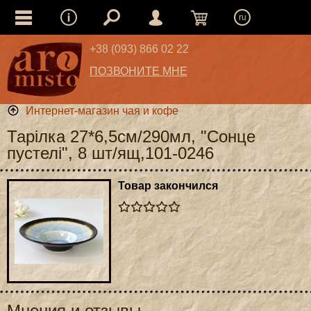
ru
+38 (093) 866 02 22
ПОЗВОНИТЕ МНЕ
Интернет-магазин чая и кофе
Тарілка 27*6,5см/290мл, "Сонце
пустелі", 8 шт/ящ,101-0246
Товар закончился
Мнения и отзывы