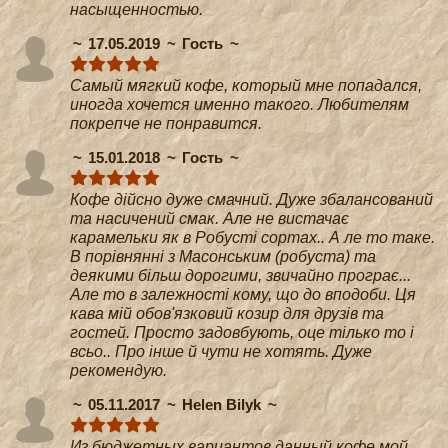
насыщенностью.
17.05.2019
Гость
Самый мягкий кофе, который мне попадался,
иногда хочется именно такого. Любителям
покрепче не понравится.
15.01.2018
Гость
Кофе дійсно дуже смачний. Дуже збалансований
та насичений смак. Але не вистачає
карамельки як в Робусті сортах.. А ле то таке.
В порівнянні з Масонським (робуста) та
деякими більш дорогими, звичайно програє...
Але то в залежності кому, що до вподоби. Ця
кава мій обов'язковий козир для друзів та
гостей. Просто задовбують, оце тілько то і
всьо.. Про інше й чути не хотять. Дуже
рекомендую.
05.11.2017
Helen Bilyk
Из бюджетных вариантов данный кофе мой