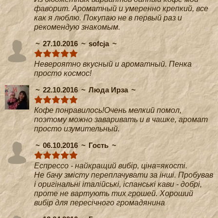
фаворит. Ароматный и умеренно крепкий, все
как я люблю. Покупаю не в первый раз и
рекомендую знакомым.
27.10.2016
sofcja
Невероятно вкусный и ароматный. Пенка
просто космос!
22.10.2016
Люда Ирза
Кофе понравилось!Очень мелкий помол,
поэтому можно заваривать и в чашке, аромат
просто изумительный.
06.10.2016
Гость
Еспрессо - найкращий вибір, ціна=якості.
Не бачу змісту переплачувати за інші. Пробував
і оригінальні італійські, іспанські кави - добрі,
проте не вартують тих грошей. Хороший
вибір для пересічного громадянина