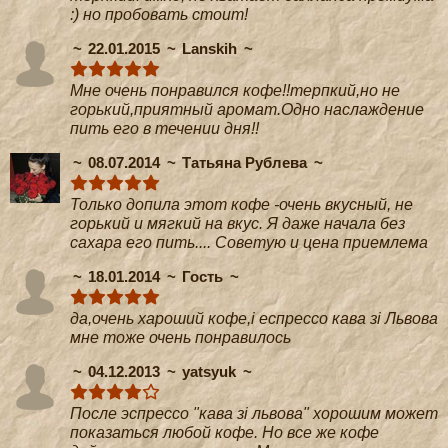
:) но пробовать стоит!
22.01.2015
Lanskih
Мне очень понравился кофе!!терпкий,но не
горький,приятный аромат.Одно наслаждение
пить его в течении дня!!
08.07.2014
Татьяна Рублева
Только допила этот кофе -очень вкусный, не
горький и мягкий на вкус. Я даже начала без
сахара его пить.... Советую и цена приемлема
18.01.2014
Гость
да,очень хароший кофе,і еспрессо кава зі Львова
мне тоже очень понравилось
04.12.2013
yatsyuk
После эспрессо "кава зі львова" хорошим может
показаться любой кофе. Но все же кофе