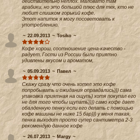
действительно неплох. Маловато там
арабики, но это большой плюс для тех, кто не
любит слишком горький кофе.
Этот напиток я могу посоветовать к
употреблению.
22.09.2013
Tosiko
Кофе хорош, соотношение цена-качество -
радует. Гости из России были приятно
удивлены вкусом и ароматом,
05.09.2013
Павел
Скажу сразу что очень хотел это кофе
попробывать и ожидания оправдались))) сама
упаковка приятная на ощупь) хотя покупал его
не для того чтобы щупать)))) само кофе дает
обалденную пенку если его делать с помощью
кофе машины не ниже 15 бар))) у меня такая,
пенка выходит просто супер сантиметра 2-3
рекомендую данное кофе
26.07.2013
Margy