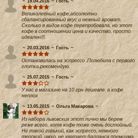
19.04.2016
Гость
Великолепный кофе,абсолютно
сбалансированный вкус и нежный аромат.
Сколько я видов кофе перепробовала, но этот
кофе в соотношении цена и качество, просто
идеален!!!
20.03.2016
Гость
Остановилась на эспрессо .Полюбила с первого
глотка.рекомендую.
25.07.2015
Гость
У нас в магазине на 10 грн дешевле. а кофе
неплох
13.05.2015
Ольга Макарова
Из набора львовских этот лично мы берем
реже всего, хотя кофе тоже очень достойный.
Не такой горький, как эспрессо, немного
терпкий. имхо, не хватает балланса премиума