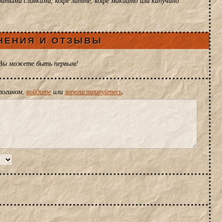
збитыми сливками, кофе латте, кофе макиато или капучино
НЕНИЯ И ОТЗЫВЫ
 Вы можете быть первым!
логином,
войдите
или
зарегистрируйтесь
.