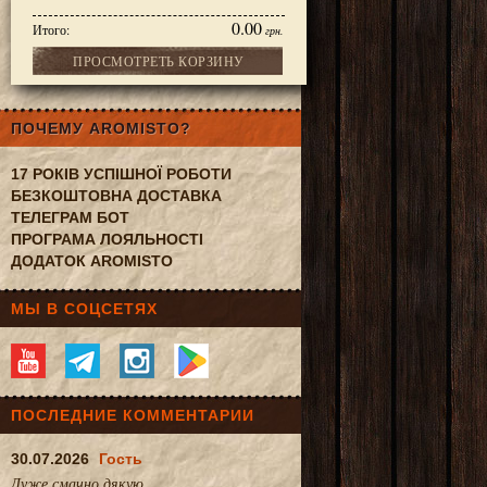
0.00
Итого:
грн.
ПРОСМОТРЕТЬ КОРЗИНУ
ПОЧЕМУ AROMISTO?
17 РОКІВ УСПІШНОЇ РОБОТИ
БЕЗКОШТОВНА ДОСТАВКА
ТЕЛЕГРАМ БОТ
ПРОГРАМА ЛОЯЛЬНОСТІ
ДОДАТОК AROMISTO
МЫ В СОЦСЕТЯХ
ПОСЛЕДНИЕ КОММЕНТАРИИ
30.07.2026
Гость
Дуже смачно.дякую