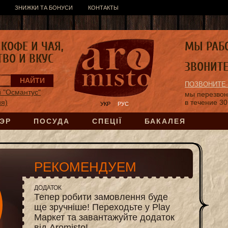
ЗНИЖКИ ТА БОНУСИ
КОНТАКТЫ
КОФЕ И ЧАЯ,
МЫ РАБ
ТВО И ВКУС
ЗВОНИТ
ПОЗВОНИТЕ
 "Османтус"
мы перезво
ия)
в течение 30
УКР
РУС
ЭР
ПОСУДА
СПЕЦІЇ
БАКАЛЕЯ
РЕКОМЕНДУЕМ
ДОДАТОК
Тепер робити замовлення буде
ще зручніше! Переходьте у Play
Маркет та завантажуйте додаток
від Aromisto!