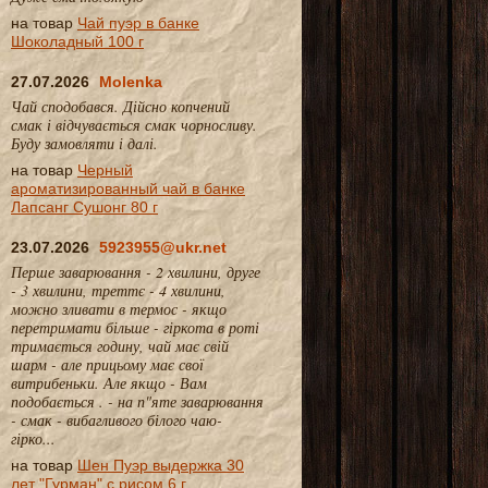
на товар
Чай пуэр в банке
Шоколадный 100 г
27.07.2026
Molenka
Чай сподобався. Дійсно копчений
смак і відчувається смак чорносливу.
Буду замовляти і далі.
на товар
Черный
ароматизированный чай в банке
Лапсанг Сушонг 80 г
23.07.2026
5923955@ukr.net
Перше заварювання - 2 хвилини, друге
- 3 хвилини, треттє - 4 хвилини,
можно зливати в термос - якщо
перетримати більше - гіркота в роті
тримається годину, чай має свій
шарм - але прицьому має свої
витрибеньки. Але якщо - Вам
подобається . - на п"яте заварювання
- смак - вибагливого білого чаю-
гірко...
на товар
Шен Пуэр выдержка 30
лет "Гурман" с рисом 6 г