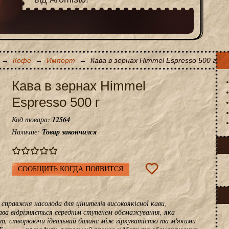
→
Кофе
→
Импорт
→
Кава в зернах Himmel Espresso 500 г
Кава в зернах Himmel
Espresso 500 г
Код товара:
12564
Наличие:
Товар закончился
СООБЩИТЬ КОГДА ПОЯВИТСЯ
е справжня насолода для цінителів високоякісної кави,
кава відрізняється середнім ступенем обсмажування, яка
мат, створюючи ідеальний баланс між гіркуватістю та м'якими