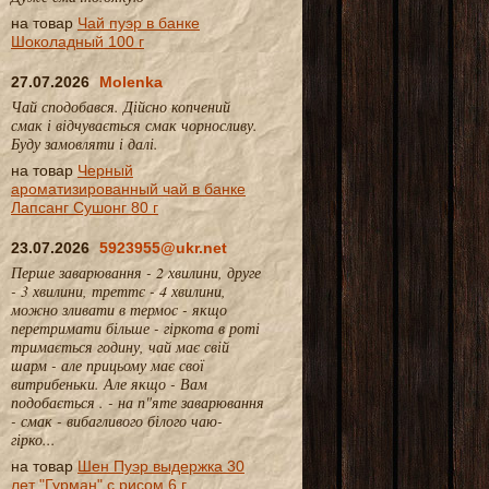
на товар
Чай пуэр в банке
Шоколадный 100 г
27.07.2026
Molenka
Чай сподобався. Дійсно копчений
смак і відчувається смак чорносливу.
Буду замовляти і далі.
на товар
Черный
ароматизированный чай в банке
Лапсанг Сушонг 80 г
23.07.2026
5923955@ukr.net
Перше заварювання - 2 хвилини, друге
- 3 хвилини, треттє - 4 хвилини,
можно зливати в термос - якщо
перетримати більше - гіркота в роті
тримається годину, чай має свій
шарм - але прицьому має свої
витрибеньки. Але якщо - Вам
подобається . - на п"яте заварювання
- смак - вибагливого білого чаю-
гірко...
на товар
Шен Пуэр выдержка 30
лет "Гурман" с рисом 6 г