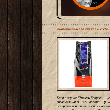
Интернет-магазин чая и кофе
Кава в зернах Хіммель Еспресо, - ц
виготовленої зі 100% арабіки. Ця 
розкриває її насичений смак і аро