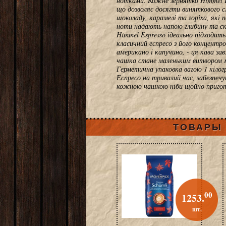
нотками. Кожне зернятко Himmel E
що дозволяє досягти виняткового с
шоколаду, карамелі та горіха, які 
ноти надають напою глибину та ск
Himmel Espresso ідеально підходить
класичний еспресо з його концентро
американо і капучино, - ця кава з
чашка стане маленьким витвором 
Герметична упаковка вагою 1 кілог
Еспресо на тривалий час, забезпечу
кожною чашкою ніби щойно пригото
ТОВАРЫ 
00
1253.
шт.