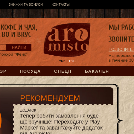
ЗНИЖКИ ТА БОНУСИ
КОНТАКТЫ
КОФЕ И ЧАЯ,
МЫ РАБ
ТВО И ВКУС
ЗВОНИТ
ПОЗВОНИТЕ
ложкой "Фейс"
мы перезво
в течение 30
УКР
РУС
ЭР
ПОСУДА
СПЕЦІЇ
БАКАЛЕЯ
РЕКОМЕНДУЕМ
ДОДАТОК
Тепер робити замовлення буде
ще зручніше! Переходьте у Play
Маркет та завантажуйте додаток
від Aromisto!