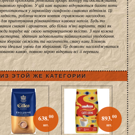
spresso проходить ретельний процес відбору та обсмажування,
макового профілю. У цій каві виразно відчуваються багаті ноти
переплітаються у гармонійну симфонію смакових відтінків. Ці
ладність, роблячи кожен ковток справжньою насолодою.
 для приготування різноманітних кавових напоїв. Будь то
ваним смаком і ароматом, або більш м'які варіанти, такі як
авжди порадує вас своєю неперевершеною якістю. З ним кожна
мистецтва, здатним задовольнити найвишуканіші уподобання.
рам зберігає свіжість та насиченість смаку кави Хіммель
ючи ідеальні умови для зберігання. Це дозволяє насолоджуватися
ваною кавою, повною мірою відчувши всі її переваги.
ИЗ ЭТОЙ ЖЕ КАТЕГОРИИ
00
00
638.
893.
шт.
шт.