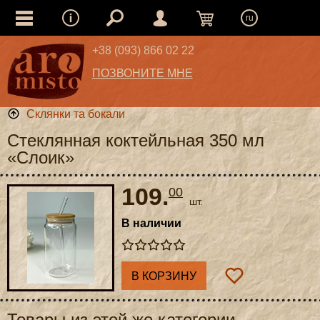
ru
+38 (093) 866 02 22
ПОЗВОНИТЕ МНЕ
Склянки та бокали
Стеклянная коктейльная 350 мл
«Слоик»
109.
00
шт.
В наличии
В КОРЗИНУ
Товары из этой же категории