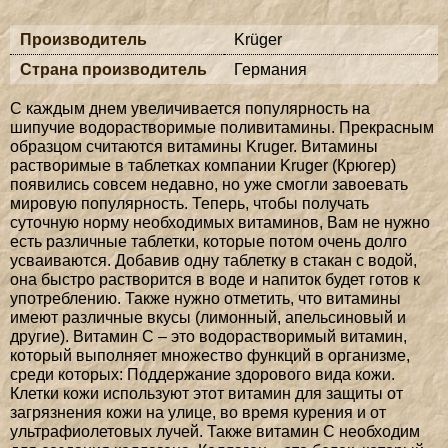
Производитель
Krüger
Страна производитель
Германия
С каждым днем увеличивается популярность на
шипучие водорастворимые поливитамины. Прекрасным
образцом считаются витамины Kruger. Витамины
растворимые в таблетках компании Kruger (Крюгер)
появились совсем недавно, но уже смогли завоевать
мировую популярность. Теперь, чтобы получать
суточную норму необходимых витаминов, Вам не нужно
есть различные таблетки, которые потом очень долго
усваиваются. Добавив одну таблетку в стакан с водой,
она быстро растворится в воде и напиток будет готов к
употреблению. Также нужно отметить, что витамины
имеют различные вкусы (лимонный, апельсиновый и
другие). Витамин С – это водорастворимый витамин,
который выполняет множество функций в организме,
среди которых: Поддержание здорового вида кожи.
Клетки кожи используют этот витамин для защиты от
загрязнения кожи на улице, во время курения и от
ультрафиолетовых лучей. Также витамин С необходим