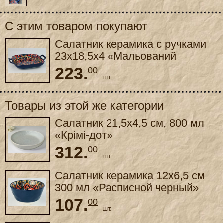
С этим товаром покупают
Салатник керамика с ручками
23x18,5x4 «Мальований
чорний»
223.
00
шт.
Товары из этой же категории
Салатник 21,5x4,5 см, 800 мл
«Крімі-дот»
312.
00
шт.
Салатник керамика 12x6,5 см
300 мл «Расписной черный»
107.
00
шт.